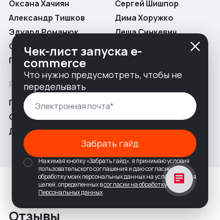
Оксана Хачиян
Сергей Шишпор
Александр Тишков
Дима Хоружко
Эдуард Романюк
Леша Синкевич
Сергей Латышевич
Чек-лист запуска e-
commerce
Павел Сотников
Что нужно предусмотреть, чтобы не
PHP разработчики
переделывать
Павел Пенкрат
Стас Вовк
Денис Астапенко
Забрать гайд
Нажимая кнопку «Забрать гайд», я принимаю условия
пользовательского соглашения и даю согласие на
обработку моих персональных данных на условиях и для
целей, определенных в
согласии на обработку
Персональных данных
Отзывы