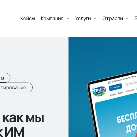
Кейсы
Компания
Услуги
Отрасли
Дмитрий Хоружко
CEO Nineseven
Оставить заявку
ты
ектирование
 как мы
к ИМ