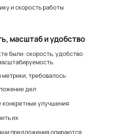
ику и скорость работы
ть, масштаб и удобство
кте были: скорость, удобство
 масштабируемость.
и метрики, требовалось:
оложение дел
у конкретные улучшения
рить их
наши предложения опираются