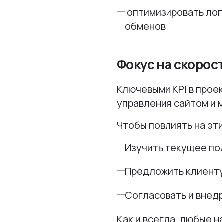
оптимизировать лог
обменов.
Фокус на скорос
Ключевыми KPI в прое
управления сайтом и
Чтобы повлиять на эт
Изучить текущее п
Предложить клиент
Согласовать и внед
Как и всегда, любые 