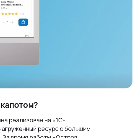
 капотом?
на реализован на «1С-
нагруженный ресурс с большим
 За время работы «Остров