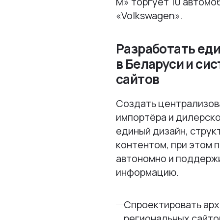
М» торгует 10 автомо
«Volkswagen».
Разработать еди
в Беларуси и си
сайтов
Создать централизов
импортёра и дилерско
единый дизайн, струк
контентом, при этом 
автономно и поддерж
информацию.
Спроектировать арх
региональных сайто