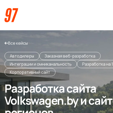
Все кейсы
Автодилеры
Заказная веб-разработка
Интеграции и омниканальность
Разработка на 
Корпоративный сайт
Кейсы
Разработка сайта
Компания
Volkswagen.by и сай
О нас
Услуги
регионов