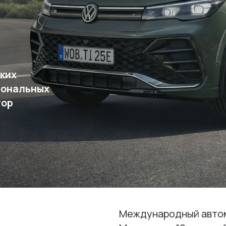
ких
иональных
тор
Международный автом