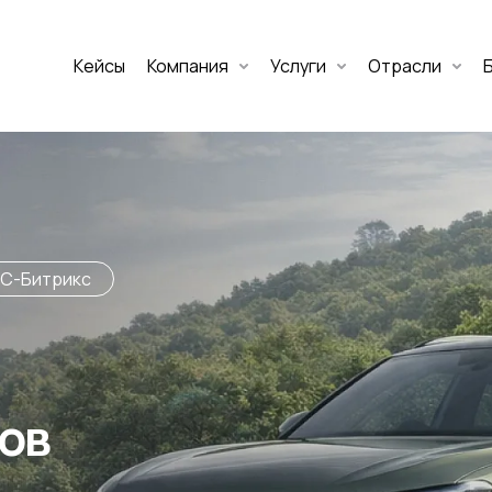
Кейсы
Компания
Услуги
Отрасли
Дмитрий Хоружко
CEO Nineseven
Оставить заявку
1С-Битрикс
тов