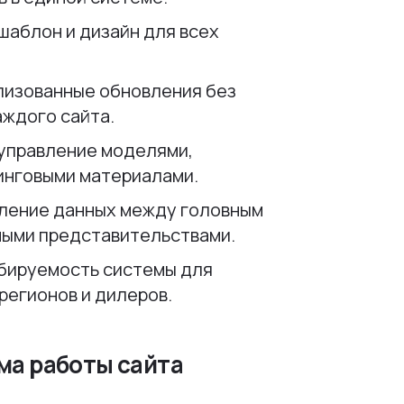
шаблон и дизайн для всех
лизованные обновления без
аждого сайта.
управление моделями,
инговыми материалами.
ление данных между головным
ными представительствами.
бируемость системы для
регионов и дилеров.
ма работы сайта