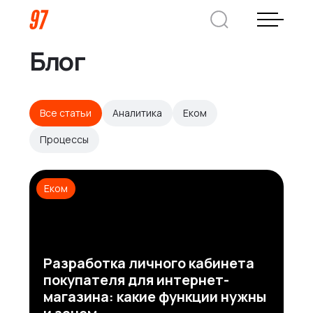
Блог
Дмитрий Хоружко
CEO Nineseven
Все статьи
Аналитика
Еком
Процессы
Оставить заявку
Еком
Кейсы
Компания
Разработка личного кабинета
О нас
Услуги
покупателя для интернет-
Преимущества
магазина: какие функции нужны
Заказная веб-разработка
Отрасли