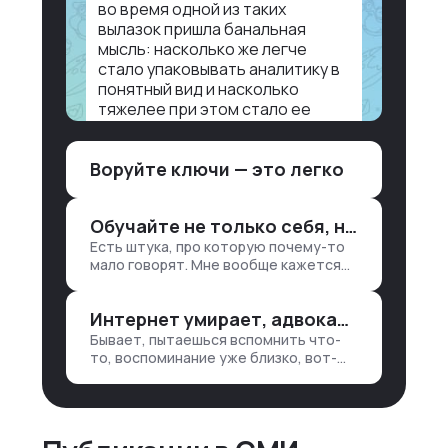
во время одной из таких
вылазок пришла банальная
мысль: насколько же легче
стало упаковывать аналитику в
понятный вид и насколько
тяжелее при этом стало ее
воспринимать.
Воруйте ключи — это легко
Объясню в разрезе нашей
работы. Чтобы создать
дашборд со всякой аналитикой
Обучайте не только себя, но и клиентов
лет 15 назад, нужно было:
Есть штука, про которую почему-то
1. Собирать данные в одну базу и
мало говорят. Мне вообще кажется
разгребать их оттуда вручную:
правильным подходом, что в работе
продажи, заявки, прогресс по
обмен знаниями всегда идет в обе
проекту — все ручками
Интернет умирает, адвокаты и судьи в растерянности, а я хочу песню
стороны. Ты что-то хватаешь у
клиента: е…
Бывает, пытаешься вспомнить что-
то, воспоминание уже близко, вот-
вот откроется нужный ящик в архиве
памяти, но… Нет. И так часами. Или
днями. А то и неделями, если сильно
не повезе…