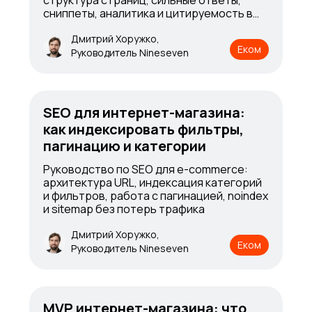
структура страниц, сильные ответы,
сниппеты, аналитика и цитируемость в
Google, ChatGPT и Bing
Дмитрий Хоружко,
Еком
Руководитель Nineseven
SEO для интернет-магазина:
как индексировать фильтры,
пагинацию и категории
Руководство по SEO для e-commerce:
архитектура URL, индексация категорий
и фильтров, работа с пагинацией, noindex
и sitemap без потерь трафика
Дмитрий Хоружко,
Еком
Руководитель Nineseven
MVP интернет-магазина: что