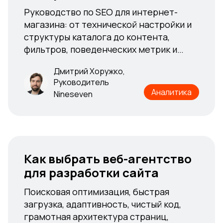
Руководство по SEO для интернет-
Руководство по SEO для интернет-
магазина: от технической настройки и
магазина: от технической настройки и
структуры каталога до контента,
структуры каталога до контента,
фильтров, поведенческих метрик и
фильтров, поведенческих метрик и
интеграций. Разбираем, как построить
интеграций. Разбираем, как построить
Дмитрий Хоружко,
стабильный органический трафик,
стабильный органический трафик,
Руководитель
избежать типовых ошибок и выстроить
избежать типовых ошибок и выстроить
Аналитика
Nineseven
системную поддержку SEO после
системную поддержку SEO после
запуска сайта
запуска сайта
Дмитрий Хоружко,
Руководитель
Аналитика
Nineseven
Как выбрать веб-агентство
Как выбрать веб-агентство
для разработки сайта
для разработки сайта
Поисковая оптимизация, быстрая
Поисковая оптимизация, быстрая
загрузка, адаптивность, чистый код,
загрузка, адаптивность, чистый код,
грамотная архитектура страниц,
грамотная архитектура страниц,