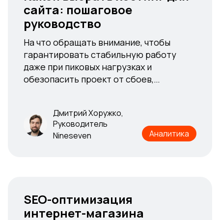
сайта: пошаговое
сайта: пошаговое
руководство
руководство
На что обращать внимание, чтобы
На что обращать внимание, чтобы
гарантировать стабильную работу
гарантировать стабильную работу
даже при пиковых нагрузках и
даже при пиковых нагрузках и
обезопасить проект от сбоев,
обезопасить проект от сбоев,
кибератак и потери данных
кибератак и потери данных
Дмитрий Хоружко,
Дмитрий Хоружко,
Руководитель
Руководитель
Аналитика
Аналитика
Nineseven
Nineseven
SEO-оптимизация
SEO-оптимизация
интернет-магазина
интернет-магазина