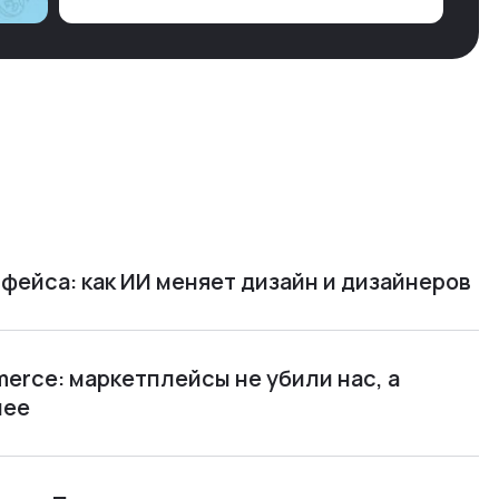
но… Нет. И так часами. Или днями. А то и
неделями, если сильно не повезе…
фейса: как ИИ меняет дизайн и дизайнеров
rce: маркетплейсы не убили нас, а
нее