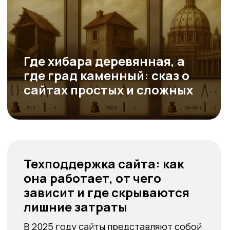
Дмитрий Хоружко,
Руководитель
Аналитика
Nineseven
Где хибара деревянная, а
где град каменный: сказ о
сайтах простых и сложных
Техподдержка сайта: как
Техподдержка сайта: как
она работает, от чего
она работает, от чего
зависит и где скрываются
зависит и где скрываются
лишние затраты
лишние затраты
В 2025 году сайты представляют собой
В 2025 году сайты представляют собой