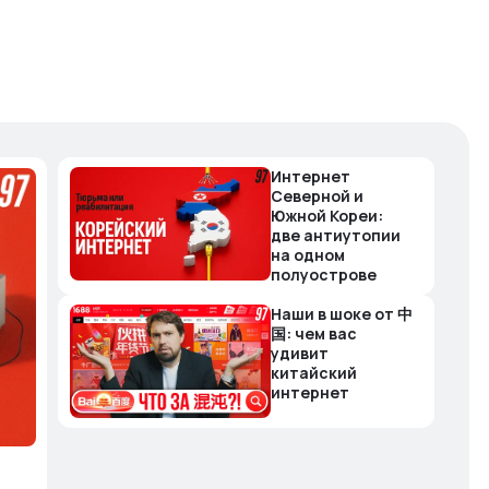
Интернет
Северной и
Южной Кореи:
две антиутопии
на одном
полуострове
Наши в шоке от 中
国: чем вас
удивит
китайский
интернет