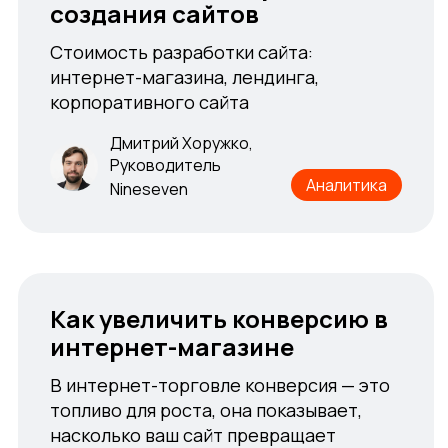
создания сайтов
создания сайтов
Стоимость разработки сайта:
Стоимость разработки сайта:
интернет-магазина, лендинга,
интернет-магазина, лендинга,
корпоративного сайта
корпоративного сайта
Дмитрий Хоружко,
Дмитрий Хоружко,
Руководитель
Руководитель
Аналитика
Аналитика
Nineseven
Nineseven
Как увеличить конверсию в
Как увеличить конверсию в
интернет-магазине
интернет-магазине
В интернет-торговле конверсия — это
В интернет-торговле конверсия — это
топливо для роста, она показывает,
топливо для роста, она показывает,
насколько ваш сайт превращает
насколько ваш сайт превращает