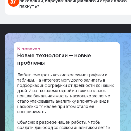
пикселями, барсука-полицейского и страх плохо
пахнуть?
Nineseven
Новые технологии — новые
проблемы
Люблю смотреть всякие красивые графики и
таблицы. На Pinterest могу долго залипать в
подборках инфографики от древности до наших
дней. И вот во время одной из таких вылазок
пришла банальная мысль: насколько же легче
стало упаковывать аналитику в понятный вид и
насколько тяжелее при этом стало ее
воспринимать.
Объясню в разрезе нашей работы. Чтобы
создать дашборд со всякой аналитикой лет 15