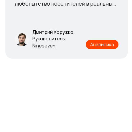
любопытство посетителей в реальные
любопытство посетителей в реальные
продажи
продажи
Дмитрий Хоружко,
Руководитель
Дмитрий Хоружко,
Аналитика
Nineseven
Руководитель
Аналитика
Nineseven