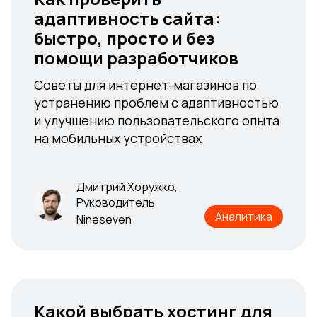
адаптивность сайта:
адаптивность сайта:
быстро, просто и без
быстро, просто и без
помощи разработчиков
помощи разработчиков
Cоветы для интернет-магазинов по
Cоветы для интернет-магазинов по
устранению проблем с адаптивностью
устранению проблем с адаптивностью
и улучшению пользовательского опыта
и улучшению пользовательского опыта
на мобильных устройствах
на мобильных устройствах
Дмитрий Хоружко,
Руководитель
Дмитрий Хоружко,
Аналитика
Nineseven
Руководитель
Аналитика
Nineseven
Какой выбрать хостинг для
Какой выбрать хостинг для