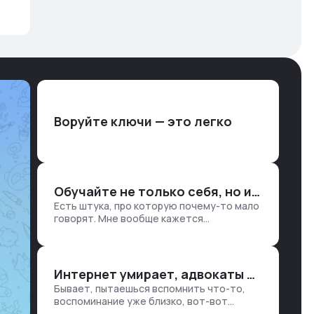
Воруйте ключи — это легко
Обучайте не только себя, но и клиентов
Есть штука, про которую почему-то мало
говорят. Мне вообще кажется
правильным подходом, что в работе
обмен знаниями всегда идет в обе
стороны. Ты что-то хватаешь у клиента:
е…
Интернет умирает, адвокаты и судьи в растерянности, а я хочу песню
Бывает, пытаешься вспомнить что-то,
воспоминание уже близко, вот-вот
откроется нужный ящик в архиве памяти,