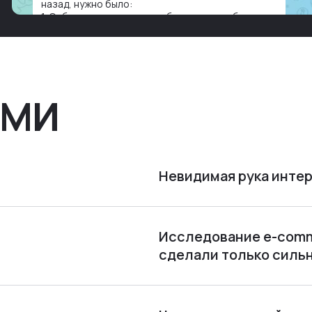
назад, нужно было:
1. Собирать данные в одну базу и разгребать их
оттуда вручную: продажи, заявки, прогресс по
проекту — все ручками
СМИ
Невидимая рука интер
Исследование e-comme
сделали только силь