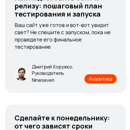
релизу: пошаговый план
релизу: пошаговый план
тестирования и запуска
тестирования и запуска
Ваш сайт уже готов и вот-вот увидит
Ваш сайт уже готов и вот-вот увидит
свет? Не спешите с запуском, пока не
свет? Не спешите с запуском, пока не
проведете его финальное
проведете его финальное
тестирование
тестирование
Дмитрий Хоружко,
Руководитель
Дмитрий Хоружко,
Аналитика
Nineseven
Руководитель
Аналитика
Nineseven
Сделайте к понедельнику:
Сделайте к понедельнику:
от чего зависят сроки
от чего зависят сроки