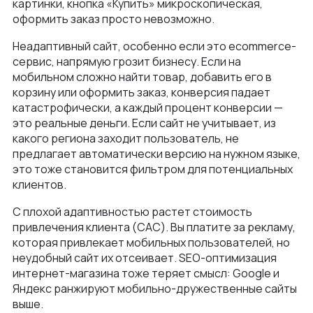
картинки, кнопка «Купить» микроскопическая,
Как мы ведем проекты
оформить заказ просто невозможно.
Интеграции и омниканальность
Автодилеры
Блог
Новости
Неадаптивный сайт, особенно если это ecommerce-
Интеграция в вашу команду
Финансы
сервис, напрямую грозит бизнесу. Если на
Политика конфиденциальности
Контакты
UX\UI-дизайн и проектирование
мобильном сложно найти товар, добавить его в
Ритейл
корзину или оформить заказ, конверсия падает
Отзывы
+375 (29) 32-78-146
Платформа e-commerce на Laravel
катастрофически, а каждый процент конверсии —
Телеком
Контакты
это реальные деньги. Если сайт не учитывает, из
info@nineseven.ru
Разработка на 1С‑Битрикс
какого региона заходит пользователь, не
Минск, Тимирязева 72/1
предлагает автоматически версию на нужном языке,
Разработка конфигураторов
это тоже становится фильтром для потенциальных
Москва, 2-я Тверская-Ямская 18, помещ.
клиентов.
Интернет-магазин для селлеров WB и Ozon
7/2
С плохой адаптивностью растет стоимость
привлечения клиента (CAC). Вы платите за рекламу,
которая привлекает мобильных пользователей, но
неудобный сайт их отсеивает. SEO-оптимизация
интернет-магазина тоже теряет смысл: Google и
Яндекс ранжируют мобильно-дружественные сайты
выше.