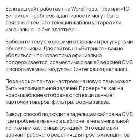
Если ваш сайт работает на WordPress, Tilda или «1С-
Битрикс», проблемы адаптивности могут быть
связаны с тем, что текущий шаблон устарел или
изначально не был адаптивен.
Выберите тему с хорошими отзывами и регулярными
обновлениями. Для сайтов на «Битриксе» важно
убедиться, что новая тема официально
поддерживается, совместима с вашей версией CMS
и используемыми модулями (интеграции, каталог).
Перенос контента и настроек на новую тему может
быть нетривиальной задачей. Проверьте, как на
новом шаблоне отображаются ваши данные:
карточки товаров, фильтры, формы заказа.
Вывод: способ подходит владельцам сайтов на CMS,
где проблема именно в шаблоне, а не в уникальной
логике или кастомных функциях. Это еще один
вариант рабочего решения для простых лендингов