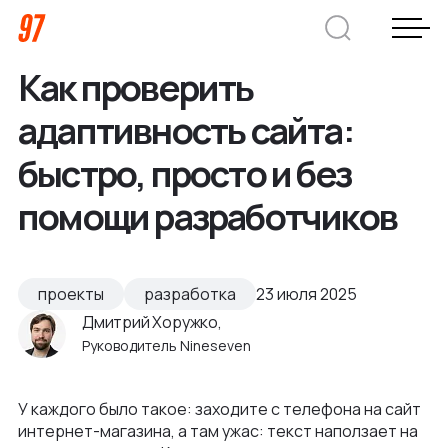
Как проверить
Дмитрий Хоружко
адаптивность сайта:
CEO Nineseven
быстро, просто и без
помощи разработчиков
Оставить заявку
Кейсы
проекты
разработка
23 июля 2025
Дмитрий Хоружко,
Компания
Руководитель Nineseven
О нас
Услуги
У каждого было такое: заходите с телефона на сайт
Преимущества
интернет-магазина, а там ужас: текст наползает на
Заказная веб-разработка
Отрасли