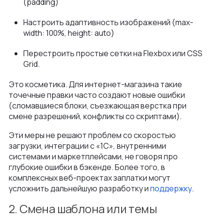
(padding)
Настроить адаптивность изображений (max-
width: 100%, height: auto)
Перестроить простые сетки на Flexbox или CSS
Grid.
Это косметика. Для интернет-магазина такие
точечные правки часто создают новые ошибки
(сломавшиеся блоки, съезжающая верстка при
смене разрешений, конфликты со скриптами).
Эти меры не решают проблем со скоростью
загрузки, интеграции с «1С», внутренними
системами и маркетплейсами, не говоря про
глубокие ошибки в бэкенде. Более того, в
комплексных веб-проектах заплатки могут
усложнить дальнейшую разработку и
поддержку
.
2. Смена шаблона или темы