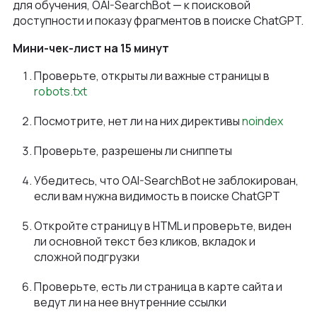
для обучения, OAI-SearchBot — к поисковой
доступности и показу фрагментов в поиске ChatGPT.
Мини-чек-лист на 15 минут
Проверьте, открыты ли важные страницы в
robots.txt
Посмотрите, нет ли на них директивы
noindex
Проверьте, разрешены ли сниппеты
Убедитесь, что OAI-SearchBot не заблокирован,
если вам нужна видимость в поиске ChatGPT
Откройте страницу в HTML и проверьте, виден
ли основной текст без кликов, вкладок и
сложной подгрузки
Проверьте, есть ли страница в карте сайта и
ведут ли на нее внутренние ссылки