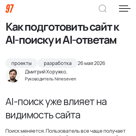
Как подготовить сайт к
Дмитрий Хоружко
AI-поиску и AI-ответам
CEO Nineseven
Оставить заявку
проекты
разработка
26 мая 2026
Дмитрий Хоружко,
Руководитель Nineseven
Кейсы
AI-поиск уже влияет на
Компания
видимость сайта
О нас
Услуги
Преимущества
Поиск меняется. Пользователь все чаще получает
Заказная веб-разработка
Отрасли