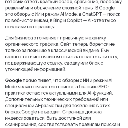
готовый ответ: краткий обзор, сравнение, подборку
Как мы ведем проекты
решений или объяснение сложной темы. В Google
Интеграции и омниканальность
Автодилеры
Блог
это обзоры с ИИ и режим AI Mode, в ChatGPT — поиск
Новости
Интеграция в вашу команду
по веб-источникам, в Bing и Copilot — AI-ответы со
Финансы
ссылками на страницы.
Политика конфиденциальности
Контакты
UX\UI-дизайн и проектирование
Ритейл
Для бизнеса это меняет привычную механику
Отзывы
+375 (29) 32-78-146
Платформа e-commerce на Laravel
органического трафика. Сайт теперь борется не
Телеком
Контакты
только за позицию в классической выдаче. Ему
info@nineseven.ru
Разработка на 1С‑Битрикс
важно стать источником ответа: попасть в цитату,
Минск, Тимирязева 72/1
поддерживающую ссылку, сводку или блок с
Разработка конфигураторов
уточняющей информацией.
Москва, 2-я Тверская-Ямская 18, помещ.
Интернет-магазин для селлеров WB и Ozon
7/2
Google
прямо пишет, что обзоры с ИИ и режим AI
Mode являются частью поиска, а базовые SEO-
практики остаются актуальными для AI-функций.
Дополнительных технических требований или
специальной AI-разметки для появления в этих
блоках Google не вводит. Страница должна
индексироваться, быть доступной для
сканирования, соответствовать правилам поиска и