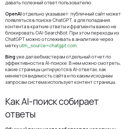
давать полезный ответ пользователю.
OpenAI
отдельно указывает: публичный сайт может
появляться в поиске ChatGPT, а для попадания
контента в краткие ответы и фрагменты важно не
блокировать OAI-SearchBot. При этом переходы из
ChatGPT можно отслеживать в аналитике через
метку
utm_source=chatgpt.com
.
Bing
уже дал вебмастерам отдельный отчет по
эффективности в AI-поиске. В нем можно смотреть,
какие страницы цитируются в AI-ответах, как
меняется видимость сайта и по каким исходным
запросам система использует контент страницы.
Как AI-поиск собирает
ответы