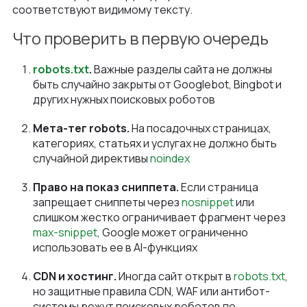
соответствуют видимому тексту.
Что проверить в первую очередь
robots.txt
.
Важные разделы сайта не должны
быть случайно закрыты от Googlebot, Bingbot и
других нужных поисковых роботов
Мета-тег robots.
На посадочных страницах,
категориях, статьях и услугах не должно быть
случайной директивы
noindex
Право на показ сниппета.
Если страница
запрещает сниппеты через
nosnippet
или
слишком жестко ограничивает фрагмент через
max-snippet
, Google может ограниченно
использовать ее в AI-функциях
CDN и хостинг.
Иногда сайт открыт в
robots.txt
,
но защитные правила CDN, WAF или антибот-
системы режут поисковых роботов по