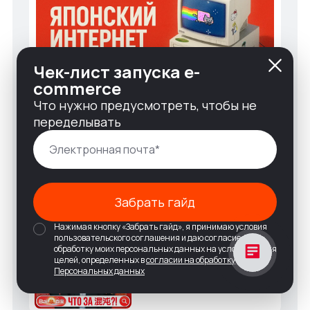
Чек-лист запуска e-
commerce
Что нужно предусмотреть, чтобы не
переделывать
Что объединяет пенсионеров-
лудоманов, порно с пикселями, барсука-
полицейского и страх плохо пахнуть?
Интернет Северной и
Забрать гайд
Южной Кореи: две
антиутопии на одном
Нажимая кнопку «Забрать гайд», я принимаю условия
полуострове
пользовательского соглашения и даю согласие на
обработку моих персональных данных на условиях и для
целей, определенных в
согласии на обработку
Наши в шоке от 中国: чем
Персональных данных
вас удивит китайский
интернет