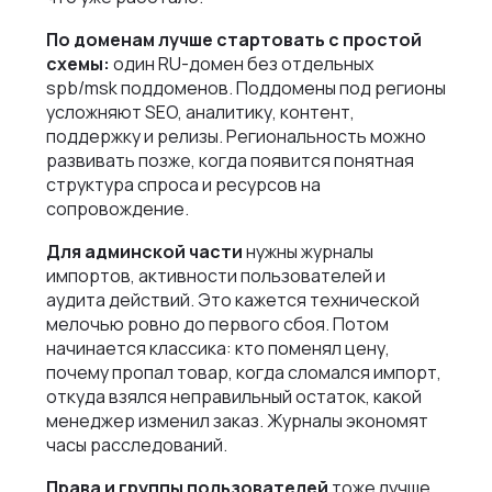
По доменам лучше стартовать с простой
схемы:
один RU-домен без отдельных
spb/msk поддоменов. Поддомены под регионы
усложняют SEO, аналитику, контент,
поддержку и релизы. Региональность можно
развивать позже, когда появится понятная
структура спроса и ресурсов на
сопровождение.
Для админской части
нужны журналы
импортов, активности пользователей и
аудита действий. Это кажется технической
мелочью ровно до первого сбоя. Потом
начинается классика: кто поменял цену,
почему пропал товар, когда сломался импорт,
откуда взялся неправильный остаток, какой
менеджер изменил заказ. Журналы экономят
часы расследований.
Права и группы пользователей
тоже лучше