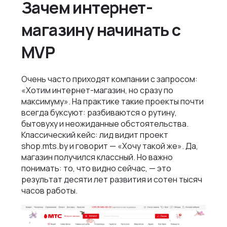
Зачем интернет-
Как мы ведем проекты
Интеграции и омниканальность
Автодилеры
Блог
магазину начинать с
Новости
Интеграция в вашу команду
Финансы
MVP
Политика конфиденциальности
Контакты
UX\UI-дизайн и проектирование
Ритейл
Отзывы
+375 (29) 32-78-146
Платформа e-commerce на Laravel
Очень часто приходят компании с запросом:
Телеком
Контакты
«Хотим интернет-магазин, но сразу по
info@nineseven.ru
Разработка на 1С‑Битрикс
максимуму». На практике такие проекты почти
Минск, Тимирязева 72/1
всегда буксуют: разбиваются о рутину,
Разработка конфигураторов
бытовуху и неожиданные обстоятельства.
Москва, 2-я Тверская-Ямская 18, помещ.
Классический кейс: лид видит проект
Интернет-магазин для селлеров WB и Ozon
7/2
shop.mts.by и говорит — «Хочу такой же». Да,
магазин получился классный. Но важно
понимать: то, что видно сейчас, — это
результат десяти лет развития и сотен тысяч
часов работы.