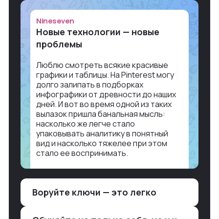
Nineseven
Новые технологии — новые
проблемы
Люблю смотреть всякие красивые
графики и таблицы. На Pinterest могу
долго залипать в подборках
инфографики от древности до наших
дней. И вот во время одной из таких
вылазок пришла банальная мысль:
насколько же легче стало
упаковывать аналитику в понятный
вид и насколько тяжелее при этом
стало ее воспринимать.
Объясню в разрезе нашей работы.
Чтобы создать дашборд со всякой
Воруйте ключи — это легко
аналитикой лет 15 назад, нужно было:
1. Собирать данные в одну базу и
разгребать их оттуда вручную: