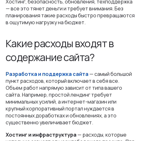
Хостинг, безопасность, обновления, техподдержка
Как мы ведем проекты
— все это тянет деньги и требует внимания. Без
Интеграции и омниканальность
Автодилеры
Блог
планирования такие расходы быстро превращаются
Новости
Интеграция в вашу команду
в ощутимую нагрузку на бюджет.
Финансы
Политика конфиденциальности
Контакты
UX\UI-дизайн и проектирование
Ритейл
Какие расходы входят в
Отзывы
+375 (29) 32-78-146
Платформа e-commerce на Laravel
Телеком
содержание сайта?
Контакты
info@nineseven.ru
Разработка на 1С‑Битрикс
Минск, Тимирязева 72/1
Разработка конфигураторов
Разработка и поддержка сайта
— самый большой
Москва, 2-я Тверская-Ямская 18, помещ.
пункт расходов, который включает в себя все.
Интернет-магазин для селлеров WB и Ozon
7/2
Объем работ напрямую зависит от типа вашего
сайта. Например, простой лендинг требует
минимальных усилий, а интернет-магазин или
крупный корпоративный портал нуждается в
постоянных доработках и обновлениях, а это
существенно увеличивает бюджет.
Хостинг и инфраструктура
— расходы, которые