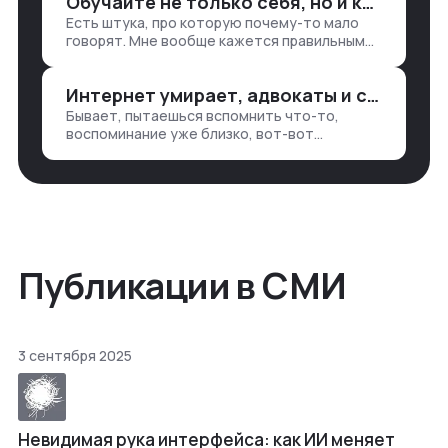
Обучайте не только себя, но и клиентов
продажи, заявки, прогресс по проекту
Есть штука, про которую почему-то мало
— все ручками
говорят. Мне вообще кажется правильным
подходом, что в работе обмен знаниями
всегда идет в обе стороны. Ты что-то
Интернет умирает, адвокаты и судьи в растерянности, а я хочу песню
хватаешь у клиента: е…
Бывает, пытаешься вспомнить что-то,
воспоминание уже близко, вот-вот
откроется нужный ящик в архиве памяти,
но… Нет. И так часами. Или днями. А то и
неделями, если сильно не повезе…
Публикации в СМИ
3 сентября 2025
Невидимая рука интерфейса: как ИИ меняет