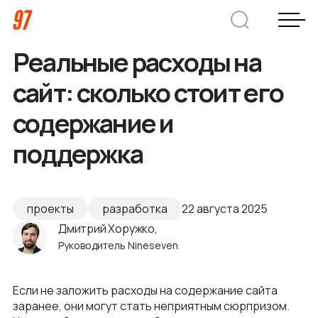
Реальные расходы на
Дмитрий Хоружко
сайт: сколько стоит его
CEO Nineseven
содержание и
поддержка
Оставить заявку
Кейсы
проекты
разработка
22 августа 2025
Дмитрий Хоружко,
Компания
Руководитель Nineseven
О нас
Услуги
Если не заложить расходы на содержание сайта
Преимущества
заранее, они могут стать неприятным сюрпризом.
Заказная веб-разработка
Отрасли