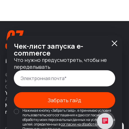
Чек-лист запуска e-
commerce
Что нужно предусмотреть, чтобы не
info@nineseven.ru
переделывать
© 2010 — 2026 ООО «Найнсевен», УНП 191376768,
ИНН 9710142077, КПП 771001001, ОГРН 1247700831377
Соц сети
YouTube
Написать в Telegram
Адрес
Забрать гайд
Москва, 2-я Тверская-Ямская 18,
Нажимая кнопку «Забрать гайд», я принимаю условия
помещ. 7/2
пользовательского соглашения и даю согласие на
обработку моих персональных данных на условиях и для
целей, определенных в
согласии на обработку
Политика конфиденциальности
Персональных данных