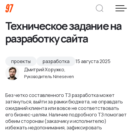
Техническое задание на
Дмитрий Хоружко
разработку сайта
CEO Nineseven
Оставить заявку
проекты
разработка
15 августа 2025
Дмитрий Хоружко,
Руководитель Nineseven
Кейсы
Без четко составленного ТЗ разработка может
Компания
затянуться, выйти за рамки бюджета, не оправдать
ожиданий клиента или вовсе не соответствовать
О нас
Услуги
его бизнес-целям. Наличие подробного ТЗ помогает
обеим сторонам (заказчику и исполнителю)
Преимущества
избежать недопонимания, зафиксировать
Заказная веб-разработка
Отрасли