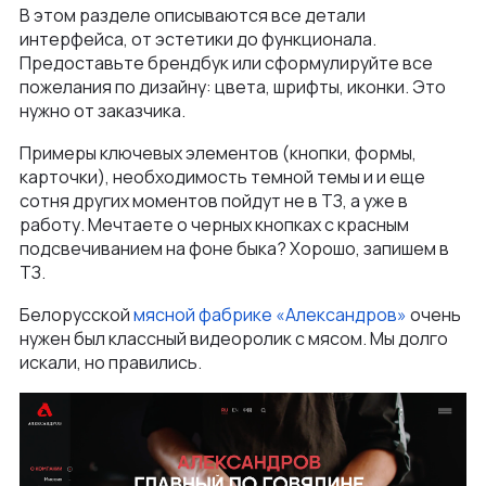
В этом разделе описываются все детали
интерфейса, от эстетики до функционала.
Предоставьте брендбук или сформулируйте все
пожелания по дизайну: цвета, шрифты, иконки. Это
нужно от заказчика.
Примеры ключевых элементов (кнопки, формы,
карточки), необходимость темной темы и и еще
сотня других моментов пойдут не в ТЗ, а уже в
работу. Мечтаете о черных кнопках с красным
подсвечиванием на фоне быка? Хорошо, запишем в
ТЗ.
Белорусской
мясной фабрике «Александров»
очень
нужен был классный видеоролик с мясом. Мы долго
искали, но правились.