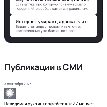
продажи, заявки, прогресс по проекту
Есть штука, про которую почему-то мало
— все ручками
говорят. Мне вообще кажется правильным
подходом, что в работе обмен знаниями
всегда идет в обе стороны. Ты что-то
Интернет умирает, адвокаты и судьи в растерянности, а я хочу песню
хватаешь у клиента: е…
Бывает, пытаешься вспомнить что-то,
воспоминание уже близко, вот-вот
откроется нужный ящик в архиве памяти,
но… Нет. И так часами. Или днями. А то и
неделями, если сильно не повезе…
Публикации в СМИ
3 сентября 2025
Невидимая рука интерфейса: как ИИ меняет