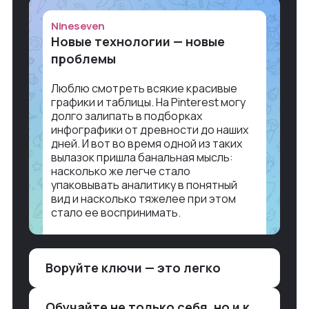
Nineseven
Новые технологии — новые
проблемы
Люблю смотреть всякие красивые
графики и таблицы. На Pinterest могу
долго залипать в подборках
инфографики от древности до наших
дней. И вот во время одной из таких
вылазок пришла банальная мысль:
насколько же легче стало
упаковывать аналитику в понятный
вид и насколько тяжелее при этом
стало ее воспринимать.
Объясню в разрезе нашей работы.
Чтобы создать дашборд со всякой
Воруйте ключи — это легко
аналитикой лет 15 назад, нужно было:
1. Собирать данные в одну базу и
разгребать их оттуда вручную:
Обучайте не только себя, но и клиентов