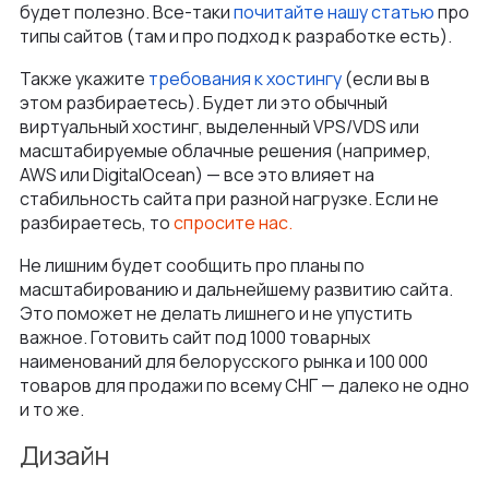
будет полезно. Все-таки
почитайте нашу статью
про
типы сайтов (там и про подход к разработке есть).
Также укажите
требования к хостингу
(если вы в
этом разбираетесь). Будет ли это обычный
виртуальный хостинг, выделенный VPS/VDS или
масштабируемые облачные решения (например,
AWS или DigitalOcean) — все это влияет на
стабильность сайта при разной нагрузке. Если не
разбираетесь, то
спросите нас
.
Не лишним будет сообщить про планы по
масштабированию и дальнейшему развитию сайта.
Это поможет не делать лишнего и не упустить
важное. Готовить сайт под 1000 товарных
наименований для белорусского рынка и 100 000
товаров для продажи по всему СНГ — далеко не одно
и то же.
Дизайн