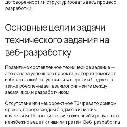
договоренности и структурировать весь процесс
Как мы ведем проекты
Интеграции и омниканальность
разработки.
Автодилеры
Блог
Новости
Интеграция в вашу команду
Финансы
Основные цели и задачи
Политика конфиденциальности
Контакты
UX\UI-дизайн и проектирование
Ритейл
технического задания на
Отзывы
+375 (29) 32-78-146
Платформа e-commerce на Laravel
Телеком
веб-разработку
Контакты
info@nineseven.ru
Разработка на 1С‑Битрикс
Минск, Тимирязева 72/1
Разработка конфигураторов
Правильно составленное техническое задание —
Москва, 2-я Тверская-Ямская 18, помещ.
это основа успешного проекта, которая помогает
Интернет-магазин для селлеров WB и Ozon
7/2
избежать ошибок, уложиться в сроки и бюджет, а
также обеспечивает взаимопонимание между
заказчиком и разработчиком.
Отсутствие или некорректное ТЗ чревато срывом
сроков, перерасходом бюджета и низким
качеством. Несоответствие ожиданий и результата
неизбежно ведет к лишним тратам. Веб-разработка