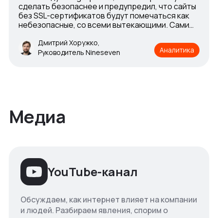
сделать безопаснее и предупредил, что сайты
без SSL-сертификатов будут помечаться как
небезопасные, со всеми вытекающими. Сами
сертификаты существовали и ранее, так как
сама технология известна и принялась банками
Дмитрий Хоружко,
Аналитика
для создания защищенных соединений ещё
Руководитель Nineseven
задолго до 2017 года. Но с этого периода
продажа SSL-сертификатов приобрела
массовый характер.
Медиа
YouTube-канал
Обсуждаем, как интернет влияет на компании
и людей. Разбираем явления, спорим о