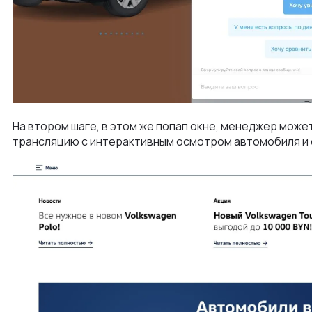
На втором шаге, в этом же попап окне, менеджер мож
трансляцию с интерактивным осмотром автомобиля и о