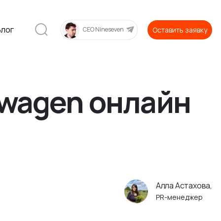
Блог
Оставить заявку
CEO Nineseven
swagen онлайн
Алла Астахова,
PR-менеджер