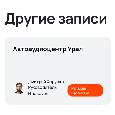
Другие записи
Автоаудиоцентр Урал
Автоаудиоцентр Урал
Дмитрий Хоружко,
Руководитель
Релизы
проектов
Nineseven
Дмитрий Хоружко,
Руководитель
Релизы
проектов
Nineseven