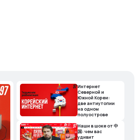
Интернет
Северной и
Южной Кореи:
две антиутопии
на одном
полуострове
Наши в шоке от 中
国: чем вас
удивит