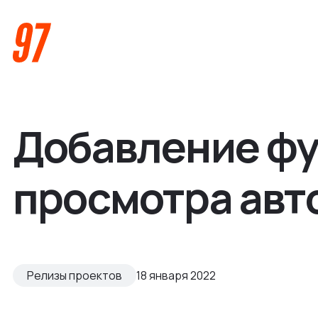
Добавление фу
просмотра авт
Кейсы
Компания
Релизы проектов
18 января 2022
О нас
Услуги