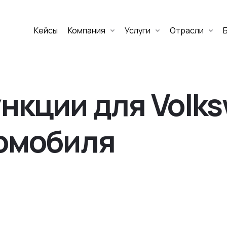
Кейсы
Компания
Услуги
Отрасли
Дмитрий Хоружко
CEO Nineseven
нкции для Volk
Оставить заявку
омобиля