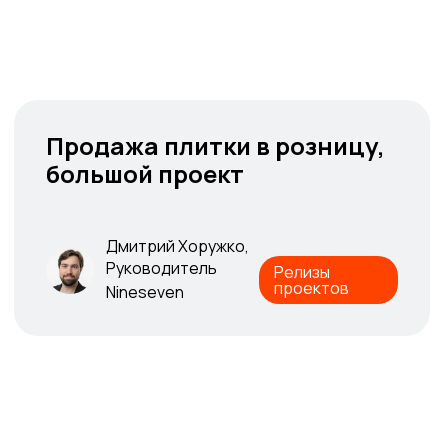
Продажа плитки в розницу,
Продажа плитки в розницу,
большой проект
большой проект
Дмитрий Хоружко,
Дмитрий Хоружко,
Руководитель
Релизы
Руководитель
проектов
Релизы
Nineseven
проектов
Nineseven