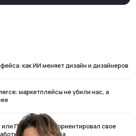
фейса: как ИИ меняет дизайн и дизайнеров
rce: маркетплейсы не убили нас, а
нее
м, или Почему я переориентировал свое
работку полного цикла