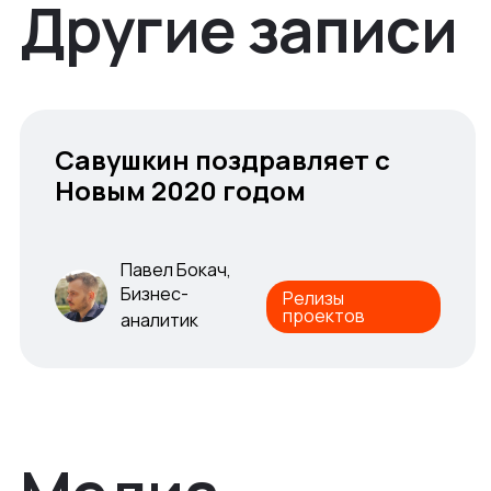
Другие записи
Савушкин поздравляет с
Савушкин поздравляет с
Новым 2020 годом
Новым 2020 годом
Павел Бокач,
Павел Бокач,
Бизнес-
Релизы
Бизнес-
проектов
Релизы
аналитик
проектов
аналитик