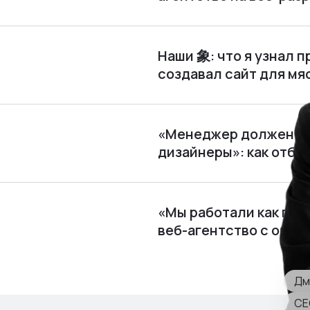
Наши 象: что я узнал п
создавал сайт для м
«Менеджер должен по
дизайнеры»: как отби
«Мы работали как пира
веб⁠-⁠агентство с обор
Дм
CE