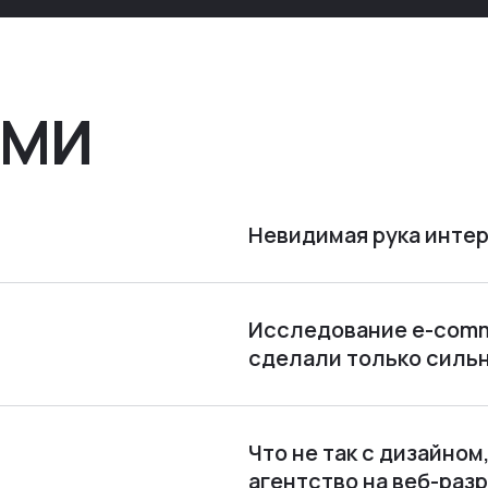
оттуда вручную: продажи, заявки, прогресс по
проекту — все ручками
СМИ
Невидимая рука интер
Исследование e-comme
сделали только силь
Что не так с дизайно
агентство на веб-раз