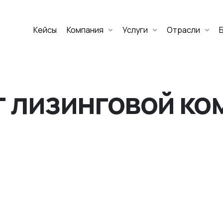
Кейсы
Компания
Услуги
Отрасли
Дмитрий Хоружко
CEO Nineseven
т лизинговой ко
Оставить заявку