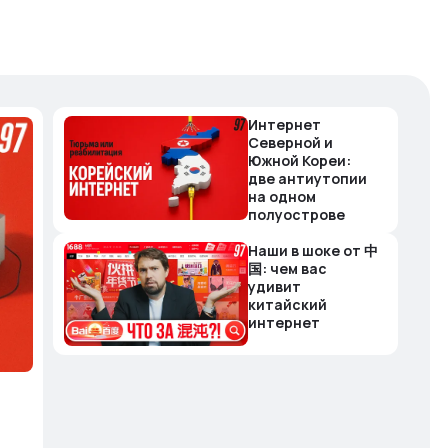
Интернет
Северной и
Южной Кореи:
две антиутопии
на одном
полуострове
Наши в шоке от 中
国: чем вас
удивит
китайский
интернет