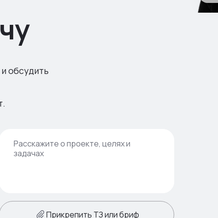
чу
 и обсудить
т.
Прикрепить ТЗ или бриф