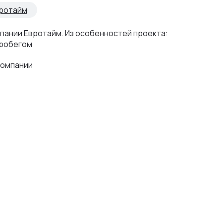
вротайм
пании Евротайм. Из особенностей проекта:
пробегом
компании