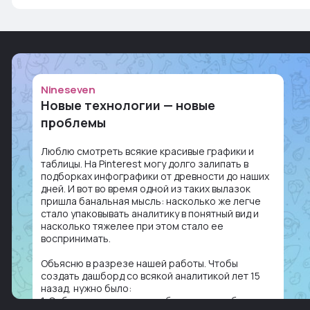
Nineseven
Новые технологии — новые
проблемы
Люблю смотреть всякие красивые графики и
таблицы. На Pinterest могу долго залипать в
подборках инфографики от древности до наших
дней. И вот во время одной из таких вылазок
пришла банальная мысль: насколько же легче
стало упаковывать аналитику в понятный вид и
насколько тяжелее при этом стало ее
воспринимать.
Объясню в разрезе нашей работы. Чтобы
создать дашборд со всякой аналитикой лет 15
назад, нужно было:
1. Собирать данные в одну базу и разгребать их