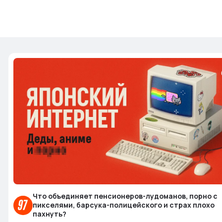
Что объединяет пенсионеров-лудоманов, порно с
пикселями, барсука-полицейского и страх плохо
пахнуть?