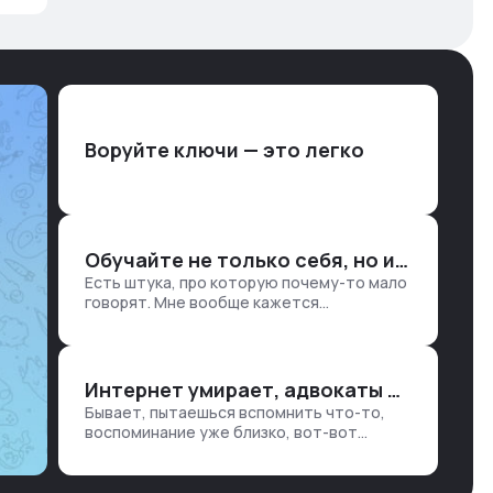
Воруйте ключи — это легко
Обучайте не только себя, но и клиентов
Есть штука, про которую почему-то мало
говорят. Мне вообще кажется
правильным подходом, что в работе
обмен знаниями всегда идет в обе
стороны. Ты что-то хватаешь у клиента:
е…
Интернет умирает, адвокаты и судьи в растерянности, а я хочу песню
Бывает, пытаешься вспомнить что-то,
воспоминание уже близко, вот-вот
откроется нужный ящик в архиве памяти,
но… Нет. И так часами. Или днями. А то и
неделями, если сильно не повезе…