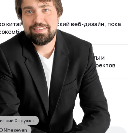
ро китайцев и китайский веб-дизайн, пока
ясокомбината
нимать, чем живут программисты и
рать и обучать руководителей проектов
мида»: я открыл и едва не закрыл
отом 700 000 $ в год
итрий Хоружко
O Nineseven