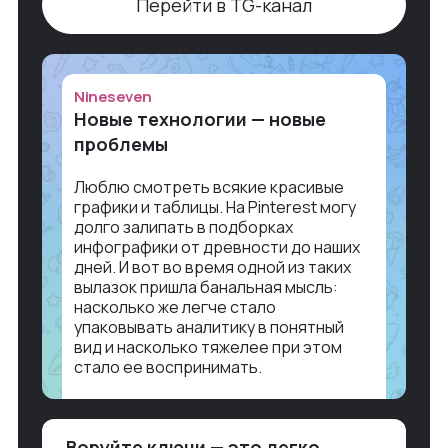
Перейти в TG-канал
Nineseven
Новые технологии — новые
проблемы
Люблю смотреть всякие красивые
графики и таблицы. На Pinterest могу
долго залипать в подборках
инфографики от древности до наших
дней. И вот во время одной из таких
вылазок пришла банальная мысль:
насколько же легче стало
упаковывать аналитику в понятный
вид и насколько тяжелее при этом
стало ее воспринимать.
Объясню в разрезе нашей работы.
Чтобы создать дашборд со всякой
Воруйте ключи — это легко
аналитикой лет 15 назад, нужно было: