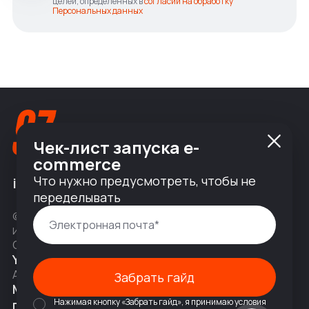
целей, определенных в
согласии на обработку
Персональных данных
Чек-лист запуска e-
commerce
Что нужно предусмотреть, чтобы не
info@nineseven.ru
переделывать
© 2010 — 2026 ООО «Найнсевен», УНП 191376768,
ИНН 9710142077, КПП 771001001, ОГРН 1247700831377
Соц сети
YouTube
Написать в Telegram
Адрес
Забрать гайд
Москва, 2-я Тверская-Ямская 18,
Нажимая кнопку «Забрать гайд», я принимаю условия
помещ. 7/2