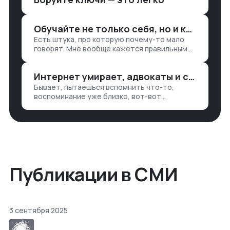
1. Собирать данные в одну базу и
разгребать их оттуда вручную:
Обучайте не только себя, но и клиентов
продажи, заявки, прогресс по проекту
Есть штука, про которую почему-то мало
— все ручками
говорят. Мне вообще кажется правильным
подходом, что в работе обмен знаниями
всегда идет в обе стороны. Ты что-то
Интернет умирает, адвокаты и судьи в растерянности, а я хочу песню
хватаешь у клиента: е…
Бывает, пытаешься вспомнить что-то,
воспоминание уже близко, вот-вот
откроется нужный ящик в архиве памяти,
но… Нет. И так часами. Или днями. А то и
неделями, если сильно не повезе…
Публикации в СМИ
3 сентября 2025