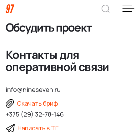
Обсудить проект
Дмитрий Хоружко
CEO Nineseven
Контакты для
оперативной связи
Оставить заявку
Кейсы
info@nineseven.ru
Скачать бриф
Компания
+375 (29) 32-78-146
О нас
Услуги
Написать в ТГ
Преимущества
Заказная веб-разработка
Отрасли