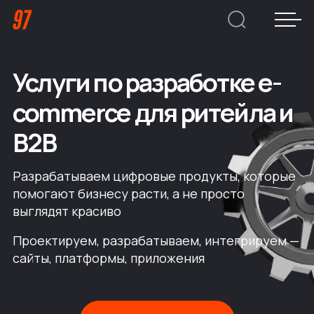
Услуги по разработке e-
Дмитрий Хоружко
CEO Nineseven
commerce для ритейла и
B2B
Оставить заявку
Разрабатываем цифровые продукты, которые
помогают бизнесу расти, а не просто
Кейсы
выглядят красиво
Компания
Проектируем, разрабатываем, интегрируем —
сайты, платформы, приложения
О нас
Услуги
Преимущества
Заказная веб-разработка
Отрасли