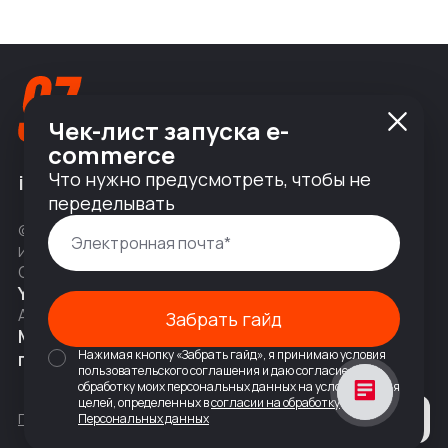
Чек-лист запуска e-
commerce
Что нужно предусмотреть, чтобы не
info@nineseven.ru
переделывать
© 2010 — 2026 ООО «Найнсевен», УНП 191376768,
ИНН 9710142077, КПП 771001001, ОГРН 1247700831377
Соц сети
YouTube
Написать в Telegram
Адрес
Забрать гайд
Москва, 2-я Тверская-Ямская 18,
Нажимая кнопку «Забрать гайд», я принимаю условия
помещ. 7/2
пользовательского соглашения и даю согласие на
обработку моих персональных данных на условиях и для
целей, определенных в
согласии на обработку
Политика конфиденциальности
Персональных данных