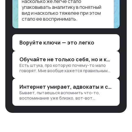
насколько же легче стало
упаковывать аналитику в понятный
вид и насколько тяжелее при этом
стало ее воспринимать.
Объясню в разрезе нашей работы.
Чтобы создать дашборд со всякой
Воруйте ключи — это легко
аналитикой лет 15 назад, нужно было:
1. Собирать данные в одну базу и
разгребать их оттуда вручную:
Обучайте не только себя, но и клиентов
продажи, заявки, прогресс по проекту
Есть штука, про которую почему-то мало
— все ручками
говорят. Мне вообще кажется правильным
подходом, что в работе обмен знаниями
всегда идет в обе стороны. Ты что-то
Интернет умирает, адвокаты и судьи в растерянности, а я хочу песню
хватаешь у клиента: е…
Бывает, пытаешься вспомнить что-то,
воспоминание уже близко, вот-вот
откроется нужный ящик в архиве памяти,
но… Нет. И так часами. Или днями. А то и
неделями, если сильно не повезе…