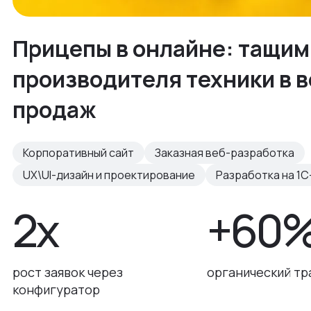
Прицепы в онлайне: тащим
производителя техники в 
продаж
Корпоративный сайт
Заказная веб-разработка
UX\UI-дизайн и проектирование
Разработка на 1С
2х
+60
рост заявок через
органический тр
конфигуратор