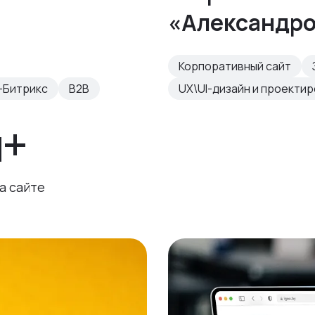
«Александр
Корпоративный сайт
-Битрикс
B2B
UX\UI-дизайн и проекти
н+
а сайте