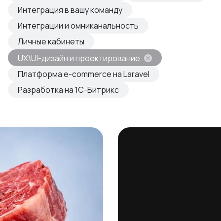
овые продукты
Интеграция в вашу команду
азвиваем
Интеграции и омниканальность
Личные кабинеты
UX\UI-дизайн и проектирование
Платформа e-commerce на Laravel
Разработка на 1С-Битрикс