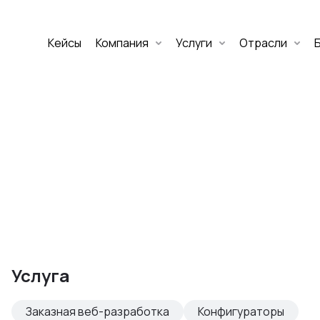
Кейсы
Компания
Услуги
Отрасли
Дмитрий Хоружко
CEO Nineseven
Оставить заявку
аритет Банк
е цифровых
Услуга
изнеса
Заказная веб-разработка
Конфигураторы