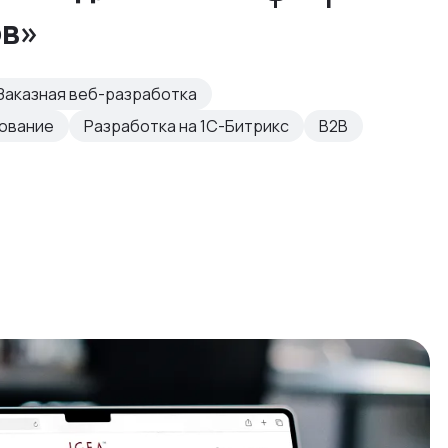
ов»
Заказная веб-разработка
рование
Разработка на 1С-Битрикс
B2B