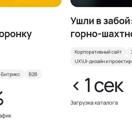
Ушли в забой
воронку
горно-шахтн
Корпоративный сайт
UX\UI-дизайн и проекти
-Битрикс
B2B
< 1 сек
%
Загрузка каталога
афик