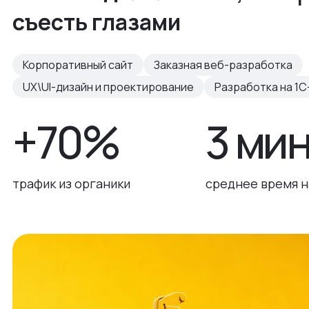
съесть глазами
Корпоративный сайт
Заказная веб-разработка
UX\UI-дизайн и проектирование
Разработка на 1С
+70%
3 ми
трафик из органики
среднее время н