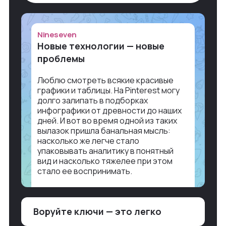
Nineseven
Новые технологии — новые
проблемы
Люблю смотреть всякие красивые
графики и таблицы. На Pinterest могу
долго залипать в подборках
инфографики от древности до наших
дней. И вот во время одной из таких
вылазок пришла банальная мысль:
насколько же легче стало
упаковывать аналитику в понятный
вид и насколько тяжелее при этом
стало ее воспринимать.
Объясню в разрезе нашей работы.
Чтобы создать дашборд со всякой
Воруйте ключи — это легко
аналитикой лет 15 назад, нужно было:
1. Собирать данные в одну базу и