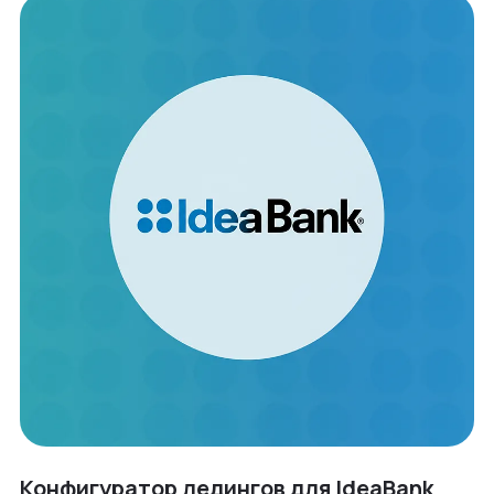
Конфигуратор ледингов для IdeaBank