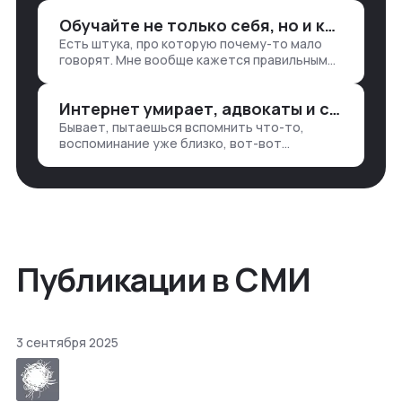
разгребать их оттуда вручную:
Обучайте не только себя, но и клиентов
продажи, заявки, прогресс по проекту
Есть штука, про которую почему-то мало
— все ручками
говорят. Мне вообще кажется правильным
подходом, что в работе обмен знаниями
всегда идет в обе стороны. Ты что-то
Интернет умирает, адвокаты и судьи в растерянности, а я хочу песню
хватаешь у клиента: е…
Бывает, пытаешься вспомнить что-то,
воспоминание уже близко, вот-вот
откроется нужный ящик в архиве памяти,
но… Нет. И так часами. Или днями. А то и
неделями, если сильно не повезе…
Публикации в СМИ
3 сентября 2025