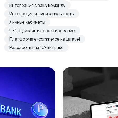
овые продукты
Интеграция в вашу команду
азвиваем
Интеграции и омниканальность
Личные кабинеты
UX\UI-дизайн и проектирование
Платформа e-commerce на Laravel
Разработка на 1С-Битрикс