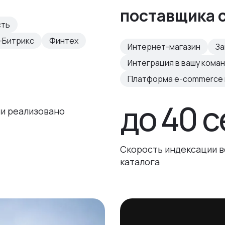
поставщика 
сть
-Битрикс
Финтех
Интернет-магазин
За
Интеграция в вашу кома
Платформа e-commerce н
до 40 с
и реализовано
Скорость индексации в
каталога