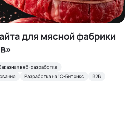
айта для мясной фабрики
ов»
Заказная веб-разработка
рование
Разработка на 1С-Битрикс
B2B