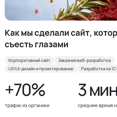
Как мы сделали сайт, кото
съесть глазами
Корпоративный сайт
Заказная веб-разработка
UX\UI-дизайн и проектирование
Разработка на 1С
+70%
3 ми
трафик из органики
среднее время н