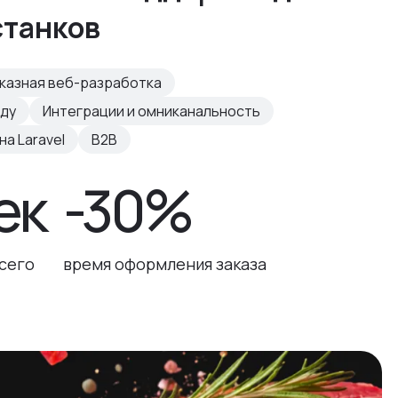
станков
казная веб-разработка
нду
Интеграции и омниканальность
а Laravel
B2B
ек
-30%
сего
время оформления заказа