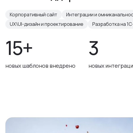
Корпоративный сайт
Интеграции и омниканально
UX\UI-дизайн и проектирование
Разработка на 1С
15+
3
новых шаблонов внедрено
новых интеграци