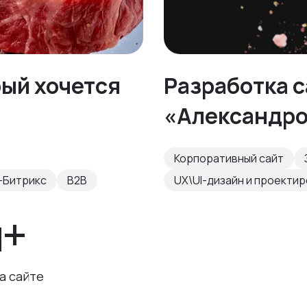
рый хочется
Разработка с
«Александр
Корпоративный сайт
-Битрикс
B2B
UX\UI-дизайн и проекти
н+
а сайте