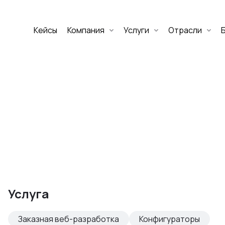
Кейсы
Компания
Услуги
Отрасли
Дмитрий Хоружко
CEO Nineseven
Оставить заявку
аритет Банк
е цифровых
Услуга
изнеса
Заказная веб-разработка
Конфигураторы