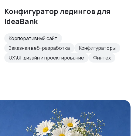
Конфигуратор ледингов для
IdeaBank
Корпоративный сайт
Заказная веб-разработка
Конфигураторы
UX\UI-дизайн и проектирование
Финтех