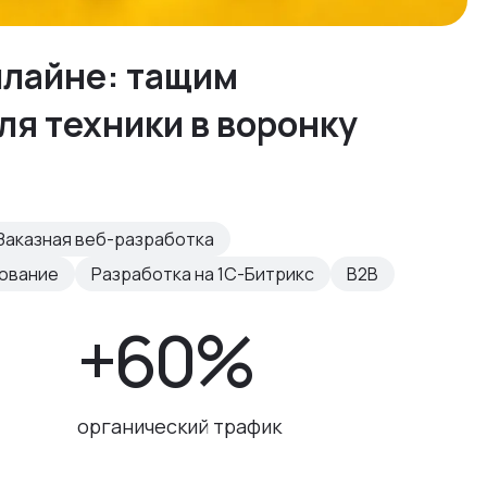
нлайне: тащим
я техники в воронку
Заказная веб-разработка
рование
Разработка на 1С-Битрикс
B2B
+60%
органический трафик