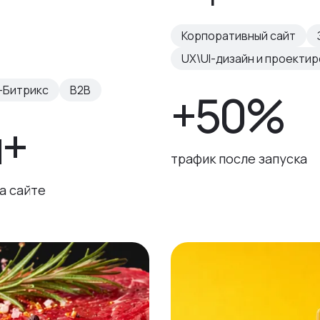
Корпоративный сайт
UX\UI-дизайн и проекти
-Битрикс
B2B
+50%
н+
трафик после запуска
а сайте