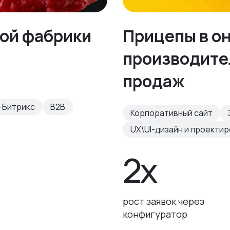
ной фабрики
Прицепы в о
производител
продаж
-Битрикс
B2B
Корпоративный сайт
UX\UI-дизайн и проекти
2х
рост заявок через
конфигуратор