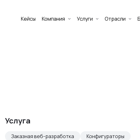
Кейсы
Компания
Услуги
Отрасли
Дмитрий Хоружко
CEO Nineseven
Оставить заявку
аритет Банк
е цифровых
Услуга
изнеса
Заказная веб-разработка
Конфигураторы