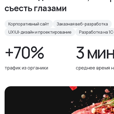
съесть глазами
Корпоративный сайт
Заказная веб-разработка
UX\UI-дизайн и проектирование
Разработка на 1С
+70%
3 ми
трафик из органики
среднее время н