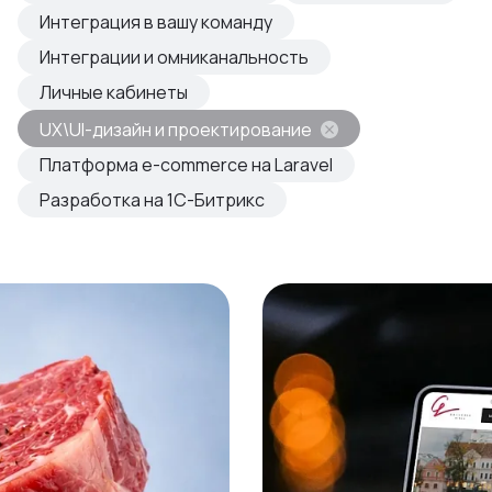
овые продукты
Интеграция в вашу команду
азвиваем
Интеграции и омниканальность
Личные кабинеты
UX\UI-дизайн и проектирование
Платформа e-commerce на Laravel
Разработка на 1С-Битрикс