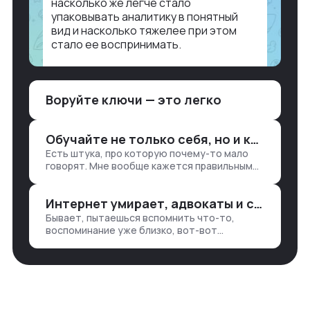
насколько же легче стало
упаковывать аналитику в понятный
вид и насколько тяжелее при этом
стало ее воспринимать.
Объясню в разрезе нашей работы.
Чтобы создать дашборд со всякой
Воруйте ключи — это легко
аналитикой лет 15 назад, нужно было:
1. Собирать данные в одну базу и
разгребать их оттуда вручную:
Обучайте не только себя, но и клиентов
продажи, заявки, прогресс по проекту
Есть штука, про которую почему-то мало
— все ручками
говорят. Мне вообще кажется правильным
подходом, что в работе обмен знаниями
всегда идет в обе стороны. Ты что-то
Интернет умирает, адвокаты и судьи в растерянности, а я хочу песню
хватаешь у клиента: е…
Бывает, пытаешься вспомнить что-то,
воспоминание уже близко, вот-вот
откроется нужный ящик в архиве памяти,
но… Нет. И так часами. Или днями. А то и
неделями, если сильно не повезе…