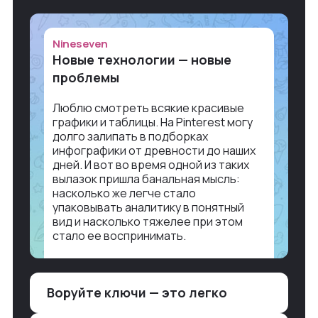
Nineseven
Новые технологии — новые
проблемы
Люблю смотреть всякие красивые
графики и таблицы. На Pinterest могу
долго залипать в подборках
инфографики от древности до наших
дней. И вот во время одной из таких
вылазок пришла банальная мысль:
насколько же легче стало
упаковывать аналитику в понятный
вид и насколько тяжелее при этом
стало ее воспринимать.
Объясню в разрезе нашей работы.
Чтобы создать дашборд со всякой
Воруйте ключи — это легко
аналитикой лет 15 назад, нужно было:
1. Собирать данные в одну базу и