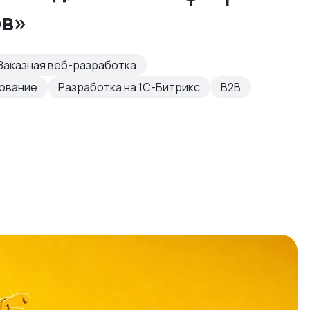
ов»
Заказная веб-разработка
рование
Разработка на 1С-Битрикс
B2B