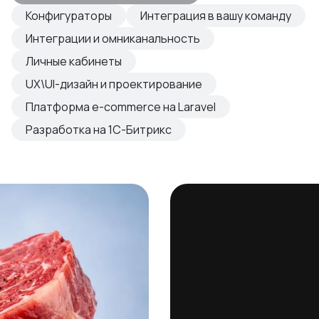
овые продукты
Конфигураторы
Интеграция в вашу команду
азвиваем
Интеграции и омниканальность
Личные кабинеты
UX\UI-дизайн и проектирование
Платформа e-commerce на Laravel
Разработка на 1С-Битрикс