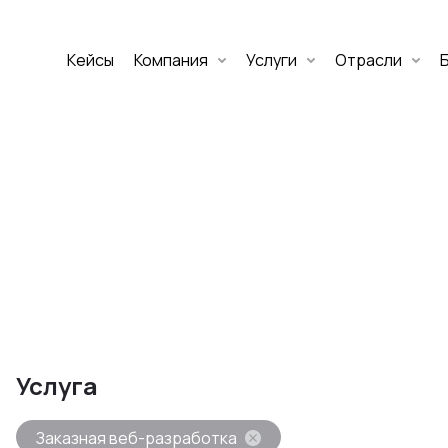
Кейсы
Компания
Услуги
Отрасли
Дмитрий Хоружко
CEO Nineseven
Оставить заявку
аритет Банк
е цифровых
Услуга
изнеса
Заказная веб-разработка