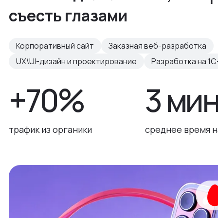
съесть глазами
Корпоративный сайт
Заказная веб-разработка
UX\UI-дизайн и проектирование
Разработка на 1С
+70%
3 ми
трафик из органики
среднее время н