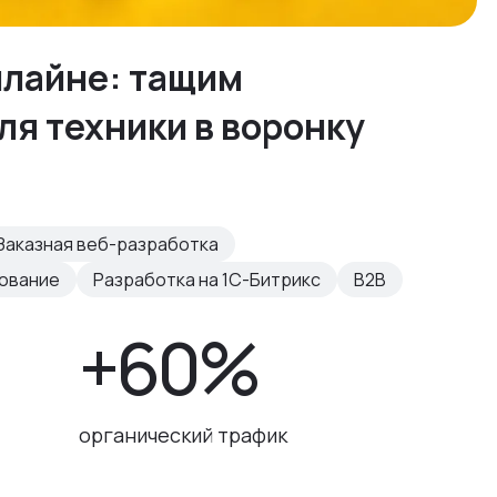
нлайне: тащим
я техники в воронку
Заказная веб-разработка
рование
Разработка на 1С-Битрикс
B2B
+60%
органический трафик