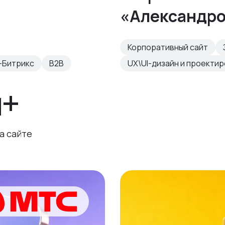
«Александр
Корпоративный сайт
-Битрикс
B2B
UX\UI-дизайн и проекти
н+
а сайте