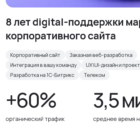
8 лет digital-поддержки ма
корпоративного сайта
Корпоративный сайт
Заказная веб-разработка
Интеграция в вашу команду
UX\UI-дизайн и проек
Разработка на 1С-Битрикс
Телеком
+60%
3,5 м
органический трафик
среднее время н