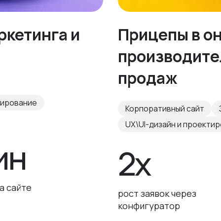
ркетинга и
Прицепы в о
производител
продаж
тирование
Корпоративный сайт
UX\UI-дизайн и проекти
ин
2х
а сайте
рост заявок через
конфигуратор