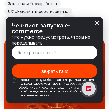
Заказная веб-разработка
UX\UI-дизайн и проектирование
Разработка на 1С-Битрикс
B2B
Чек-лист запуска e-
commerce
Что нужно предусмотреть, чтобы не
переделывать
Забрать гайд
Нажимая кнопку «Забрать гайд», я принимаю условия
пользовательского соглашения и даю согласие на
обработку моих персональных данных на условиях и для
целей, определенных в
согласии на обработку
Персональных данных