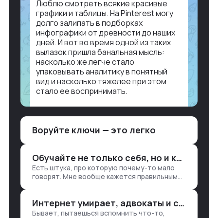
Люблю смотреть всякие красивые
графики и таблицы. На Pinterest могу
долго залипать в подборках
инфографики от древности до наших
дней. И вот во время одной из таких
вылазок пришла банальная мысль:
насколько же легче стало
упаковывать аналитику в понятный
вид и насколько тяжелее при этом
стало ее воспринимать.
Объясню в разрезе нашей работы.
Чтобы создать дашборд со всякой
Воруйте ключи — это легко
аналитикой лет 15 назад, нужно было:
1. Собирать данные в одну базу и
разгребать их оттуда вручную:
Обучайте не только себя, но и клиентов
продажи, заявки, прогресс по проекту
Есть штука, про которую почему-то мало
— все ручками
говорят. Мне вообще кажется правильным
подходом, что в работе обмен знаниями
всегда идет в обе стороны. Ты что-то
Интернет умирает, адвокаты и судьи в растерянности, а я хочу песню
хватаешь у клиента: е…
Бывает, пытаешься вспомнить что-то,