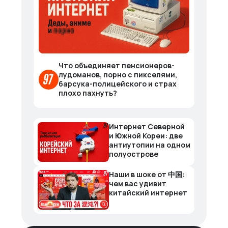
Что объединяет пенсионеров-
лудоманов, порно с пикселями,
барсука-полицейского и страх
плохо пахнуть?
Интернет Северной
и Южной Кореи: две
антиутопии на одном
полуострове
Наши в шоке от 中国:
чем вас удивит
китайский интернет