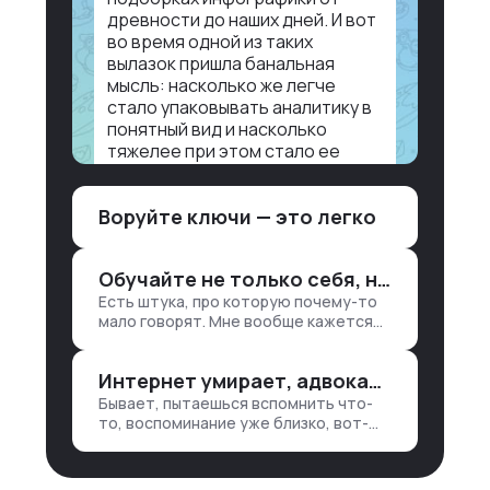
древности до наших дней. И вот
во время одной из таких
вылазок пришла банальная
мысль: насколько же легче
стало упаковывать аналитику в
понятный вид и насколько
тяжелее при этом стало ее
воспринимать.
Воруйте ключи — это легко
Объясню в разрезе нашей
работы. Чтобы создать
дашборд со всякой аналитикой
Обучайте не только себя, но и клиентов
лет 15 назад, нужно было:
Есть штука, про которую почему-то
1. Собирать данные в одну базу и
мало говорят. Мне вообще кажется
разгребать их оттуда вручную:
правильным подходом, что в работе
продажи, заявки, прогресс по
обмен знаниями всегда идет в обе
проекту — все ручками
Интернет умирает, адвокаты и судьи в растерянности, а я хочу песню
стороны. Ты что-то хватаешь у
клиента: е…
Бывает, пытаешься вспомнить что-
то, воспоминание уже близко, вот-
вот откроется нужный ящик в архиве
памяти, но… Нет. И так часами. Или
днями. А то и неделями, если сильно