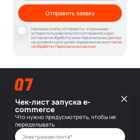
Отправить заявку
Нажимая кнопку «Отправить», я принимаю
условия пользовательского соглашения и даю
согласие на обработку моих персональных данных
на условиях и для целей, определенных в
согласии
на обработку Персональных данных
Чек-лист запуска e-
commerce
info@nineseven.ru
Что нужно предусмотреть, чтобы не
переделывать
© 2010 — 2026 ООО «Найнсевен», УНП 191376768,
ИНН 9710142077, КПП 771001001, ОГРН
1247700831377