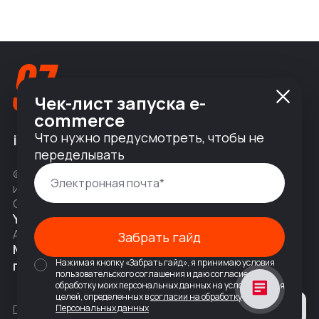
Чек-лист запуска e-
commerce
Что нужно предусмотреть, чтобы не
info@nineseven.ru
переделывать
© 2010 — 2026 ООО «Найнсевен», УНП 191376768,
ИНН 9710142077, КПП 771001001, ОГРН 1247700831377
Соц сети
YouTube
Написать в Telegram
Адрес
Забрать гайд
Москва, 2-я Тверская-Ямская 18,
Нажимая кнопку «Забрать гайд», я принимаю условия
помещ. 7/2
пользовательского соглашения и даю согласие на
обработку моих персональных данных на условиях и для
целей, определенных в
согласии на обработку
Политика конфиденциальности
Персональных данных