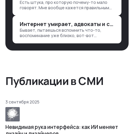
Есть штука, про которую почему-то мало
— все ручками
говорят. Мне вообще кажется правильным
подходом, что в работе обмен знаниями
всегда идет в обе стороны. Ты что-то
Интернет умирает, адвокаты и судьи в растерянности, а я хочу песню
хватаешь у клиента: е…
Бывает, пытаешься вспомнить что-то,
воспоминание уже близко, вот-вот
откроется нужный ящик в архиве памяти,
но… Нет. И так часами. Или днями. А то и
неделями, если сильно не повезе…
Публикации в СМИ
3 сентября 2025
Невидимая рука интерфейса: как ИИ меняет
дизайн и дизайнеров