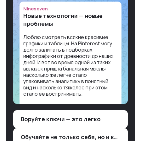
Nineseven
Новые технологии — новые
проблемы
Люблю смотреть всякие красивые
графики и таблицы. На Pinterest могу
долго залипать в подборках
инфографики от древности до наших
дней. И вот во время одной из таких
вылазок пришла банальная мысль:
насколько же легче стало
упаковывать аналитику в понятный
вид и насколько тяжелее при этом
стало ее воспринимать.
Объясню в разрезе нашей работы.
Чтобы создать дашборд со всякой
Воруйте ключи — это легко
аналитикой лет 15 назад, нужно было:
1. Собирать данные в одну базу и
разгребать их оттуда вручную:
Обучайте не только себя, но и клиентов
продажи, заявки, прогресс по проекту