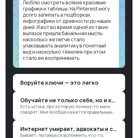
Люблю смотреть всякие красивые
графики и таблицы. На Pinterest могу
долго залипать в подборках
инфографики от древности до наших
дней. И вот во время одной из таких
вылазок пришла банальная мысль:
насколько же легче стало
упаковывать аналитику в понятный
вид и насколько тяжелее при этом
стало ее воспринимать.
Объясню в разрезе нашей работы.
Чтобы создать дашборд со всякой
Воруйте ключи — это легко
аналитикой лет 15 назад, нужно было:
1. Собирать данные в одну базу и
разгребать их оттуда вручную:
Обучайте не только себя, но и клиентов
продажи, заявки, прогресс по проекту
Есть штука, про которую почему-то мало
— все ручками
говорят. Мне вообще кажется правильным
подходом, что в работе обмен знаниями
всегда идет в обе стороны. Ты что-то
Интернет умирает, адвокаты и судьи в растерянности, а я хочу песню
хватаешь у клиента: е…
Бывает, пытаешься вспомнить что-то,