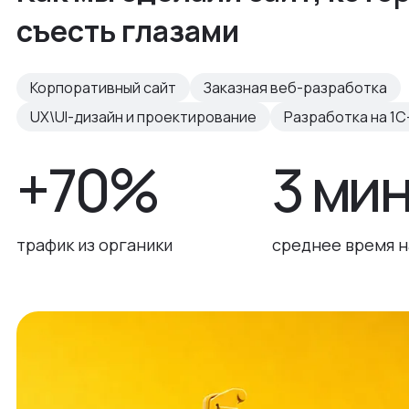
съесть глазами
Корпоративный сайт
Заказная веб-разработка
UX\UI-дизайн и проектирование
Разработка на 1С
+70%
3 ми
трафик из органики
среднее время н