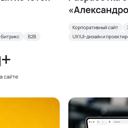
«Александр
Корпоративный сайт
-Битрикс
B2B
UX\UI-дизайн и проекти
н+
а сайте