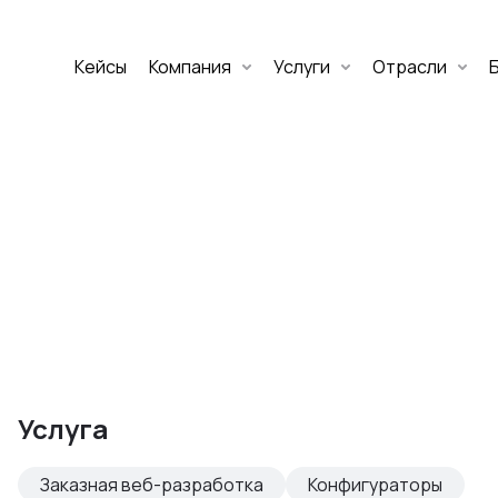
Кейсы
Компания
Услуги
Отрасли
Дмитрий Хоружко
CEO Nineseven
Оставить заявку
аритет Банк
е цифровых
Услуга
изнеса
Заказная веб-разработка
Конфигураторы