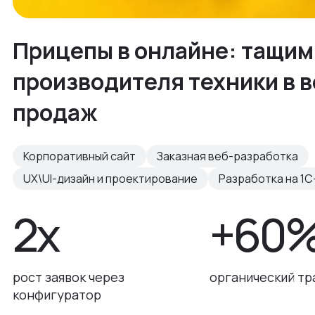
Прицепы в онлайне: тащим
производителя техники в 
продаж
Корпоративный сайт
Заказная веб-разработка
UX\UI-дизайн и проектирование
Разработка на 1С
2х
+60
рост заявок через
органический тр
конфигуратор