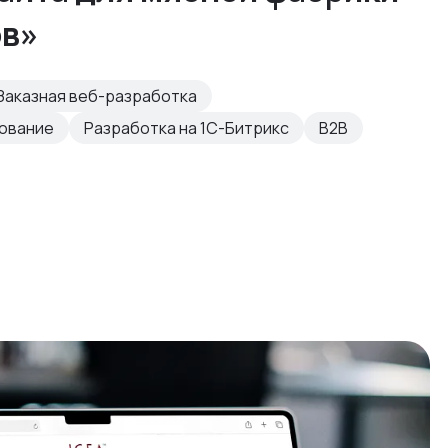
ов»
Заказная веб-разработка
рование
Разработка на 1С-Битрикс
B2B