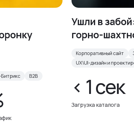
Ушли в забой
воронку
горно-шахтн
Корпоративный сайт
UX\UI-дизайн и проекти
-Битрикс
B2B
< 1 сек
%
Загрузка каталога
афик