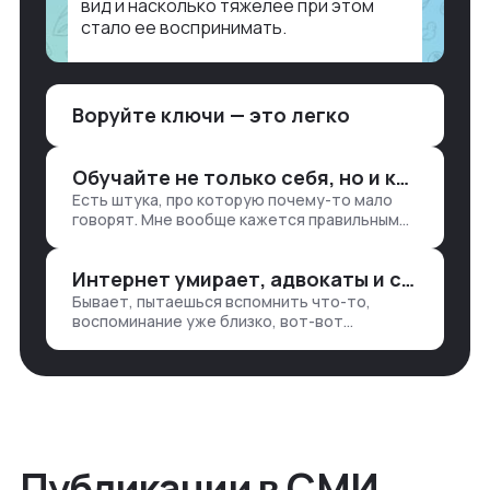
вид и насколько тяжелее при этом
стало ее воспринимать.
Объясню в разрезе нашей работы.
Чтобы создать дашборд со всякой
Воруйте ключи — это легко
аналитикой лет 15 назад, нужно было:
1. Собирать данные в одну базу и
разгребать их оттуда вручную:
Обучайте не только себя, но и клиентов
продажи, заявки, прогресс по проекту
Есть штука, про которую почему-то мало
— все ручками
говорят. Мне вообще кажется правильным
подходом, что в работе обмен знаниями
всегда идет в обе стороны. Ты что-то
Интернет умирает, адвокаты и судьи в растерянности, а я хочу песню
хватаешь у клиента: е…
Бывает, пытаешься вспомнить что-то,
воспоминание уже близко, вот-вот
откроется нужный ящик в архиве памяти,
но… Нет. И так часами. Или днями. А то и
неделями, если сильно не повезе…
Публикации в СМИ