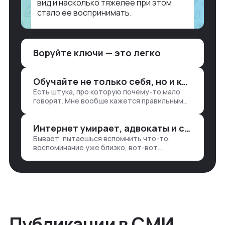
вид и насколько тяжелее при этом
стало ее воспринимать.
Объясню в разрезе нашей работы.
Чтобы создать дашборд со всякой
Воруйте ключи — это легко
аналитикой лет 15 назад, нужно было:
1. Собирать данные в одну базу и
разгребать их оттуда вручную:
Обучайте не только себя, но и клиентов
продажи, заявки, прогресс по проекту
Есть штука, про которую почему-то мало
— все ручками
говорят. Мне вообще кажется правильным
подходом, что в работе обмен знаниями
всегда идет в обе стороны. Ты что-то
Интернет умирает, адвокаты и судьи в растерянности, а я хочу песню
хватаешь у клиента: е…
Бывает, пытаешься вспомнить что-то,
воспоминание уже близко, вот-вот
откроется нужный ящик в архиве памяти,
но… Нет. И так часами. Или днями. А то и
неделями, если сильно не повезе…
Публикации в СМИ