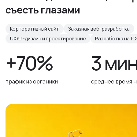
съесть глазами
Корпоративный сайт
Заказная веб-разработка
UX\UI-дизайн и проектирование
Разработка на 1С
+70%
3 ми
трафик из органики
среднее время н