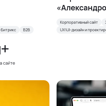
«Александр
Корпоративный сайт
-Битрикс
B2B
UX\UI-дизайн и проекти
н+
а сайте