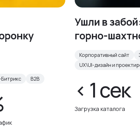
Ушли в забой
воронку
горно-шахтн
Корпоративный сайт
UX\UI-дизайн и проекти
-Битрикс
B2B
< 1 сек
%
Загрузка каталога
афик