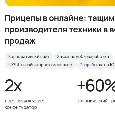
Прицепы в онлайне: тащим
производителя техники в 
продаж
Корпоративный сайт
Заказная веб-разработка
UX\UI-дизайн и проектирование
Разработка на 1С
2х
+60
рост заявок через
органический тр
конфигуратор