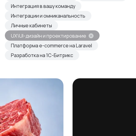
овые продукты
Интеграция в вашу команду
азвиваем
Интеграции и омниканальность
Личные кабинеты
UX\UI-дизайн и проектирование
Платформа e-commerce на Laravel
Разработка на 1С-Битрикс