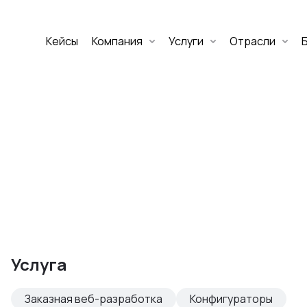
Кейсы
Компания
Услуги
Отрасли
Дмитрий Хоружко
CEO Nineseven
Оставить заявку
аритет Банк
е цифровых
Услуга
изнеса
Заказная веб-разработка
Конфигураторы