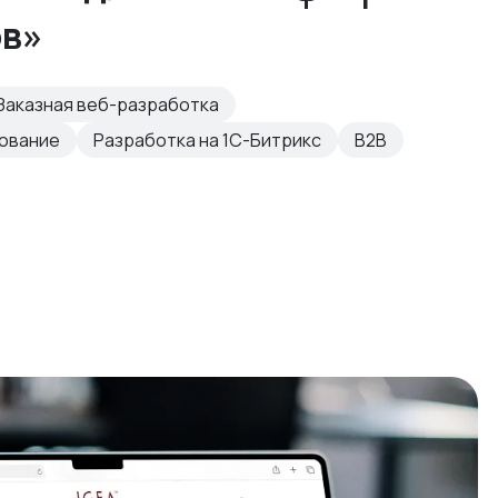
ов»
Заказная веб-разработка
рование
Разработка на 1С-Битрикс
B2B