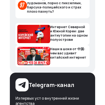
лудоманов, порно с пикселями,
барсука-полицейского и страх
плохо пахнуть?
Интернет Северной
и Южной Кореи: две
антиутопии на одном
полуострове
Наши в шоке от 中国:
чем вас удивит
китайский интернет
Telegram-канал
Из первых уст о внутренней жизни
агентства