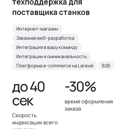
техподдержка для
поставщика станков
Интернет-магазин
Заказная веб-разработка
Интеграция в вашу команду
Интеграции и омниканальность
Платформа e-commerce на Laravel
B2B
до 40
-30%
сек
время оформления
заказа
Скорость
индексации всего