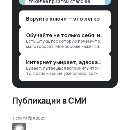
тяжелее при этом стало ее
воспринимать.
Воруйте ключи — это легко
Объясню в разрезе нашей
работы. Чтобы создать
дашборд со всякой аналитикой
Обучайте не только себя, но и клиентов
лет 15 назад, нужно было:
Есть штука, про которую почему-то
1. Собирать данные в одну базу и
мало говорят. Мне вообще кажется
разгребать их оттуда вручную:
правильным подходом, что в работе
продажи, заявки, прогресс по
обмен знаниями всегда идет в обе
проекту — все ручками
Интернет умирает, адвокаты и судьи в растерянности, а я хочу песню
стороны. Ты что-то хватаешь у
клиента: е…
Бывает, пытаешься вспомнить что-
то, воспоминание уже близко, вот-
вот откроется нужный ящик в архиве
памяти, но… Нет. И так часами. Или
днями. А то и неделями, если сильно
не повезе…
Публикации в СМИ
3 сентября 2025