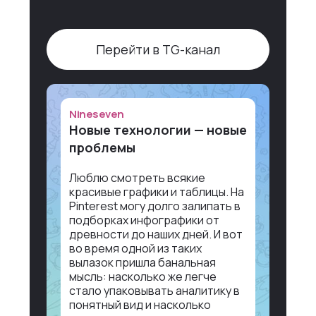
Перейти в TG-канал
Nineseven
Новые технологии — новые
проблемы
Люблю смотреть всякие
красивые графики и таблицы. На
Pinterest могу долго залипать в
подборках инфографики от
древности до наших дней. И вот
во время одной из таких
вылазок пришла банальная
мысль: насколько же легче
стало упаковывать аналитику в
понятный вид и насколько