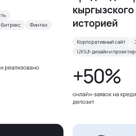
кыргызского 
сть
историей
-Битрикс
Финтех
Корпоративный сайт
UX\UI-дизайн и проекти
+50%
и реализовано
онлайн-заявок на креди
депозит