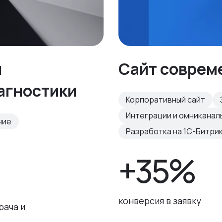
я
Сайт соврем
агностики
Корпоративный сайт
Интеграции и омниканал
ние
Разработка на 1С-Битри
+35%
%
конверсия в заявку
рача и