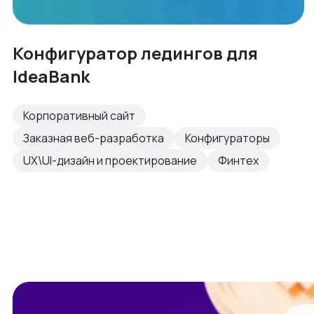
Конфигуратор ледингов для
IdeaBank
Корпоративный сайт
Заказная веб-разработка
Конфигураторы
UX\UI-дизайн и проектирование
Финтех