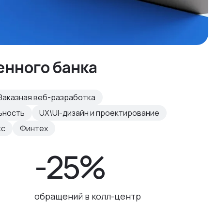
енного банка
Заказная веб-разработка
ьность
UX\UI-дизайн и проектирование
кс
Финтех
-25%
обращений в колл-центр