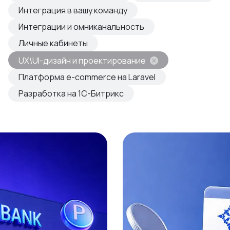
овые продукты
Интеграция в вашу команду
азвиваем
Интеграции и омниканальность
Личные кабинеты
UX\UI-дизайн и проектирование
Платформа e-commerce на Laravel
Разработка на 1С-Битрикс