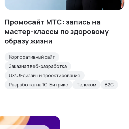
Промосайт МТС: запись на
мастер-классы по здоровому
образу жизни
Корпоративный сайт
Заказная веб-разработка
UX\UI-дизайн и проектирование
Разработка на 1С-Битрикс
Телеком
B2C