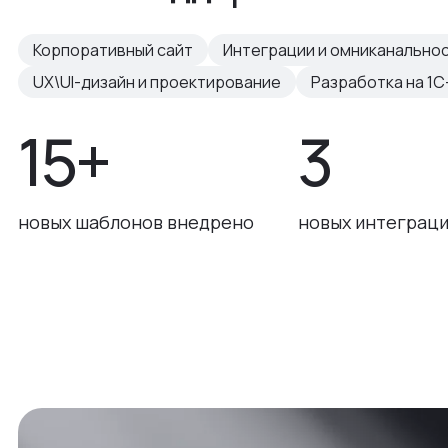
Корпоративный сайт
Интеграции и омниканально
UX\UI-дизайн и проектирование
Разработка на 1С
15+
3
новых шаблонов внедрено
новых интеграци