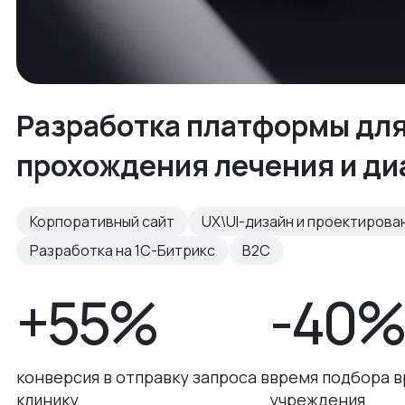
Разработка платформы дл
прохождения лечения и ди
Корпоративный сайт
UX\UI-дизайн и проектирова
Разработка на 1С-Битрикс
B2C
+55%
-40
конверсия в отправку запроса в
время подбора в
клинику
учреждения