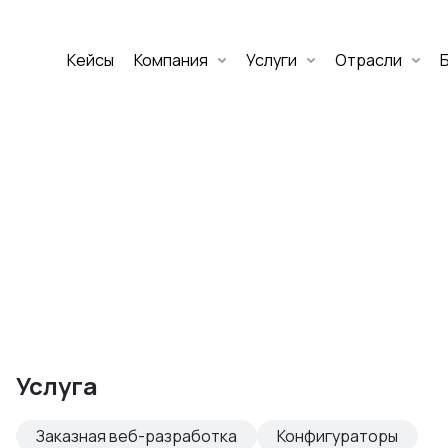
Кейсы
Компания
Услуги
Отрасли
Дмитрий Хоружко
CEO Nineseven
Оставить заявку
аритет Банк
е цифровых
Услуга
изнеса
Заказная веб-разработка
Конфигураторы