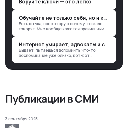
Воруйте ключи — это легко
аналитикой лет 15 назад, нужно было:
1. Собирать данные в одну базу и
разгребать их оттуда вручную:
Обучайте не только себя, но и клиентов
продажи, заявки, прогресс по проекту
Есть штука, про которую почему-то мало
— все ручками
говорят. Мне вообще кажется правильным
подходом, что в работе обмен знаниями
всегда идет в обе стороны. Ты что-то
Интернет умирает, адвокаты и судьи в растерянности, а я хочу песню
хватаешь у клиента: е…
Бывает, пытаешься вспомнить что-то,
воспоминание уже близко, вот-вот
откроется нужный ящик в архиве памяти,
но… Нет. И так часами. Или днями. А то и
неделями, если сильно не повезе…
Публикации в СМИ
3 сентября 2025