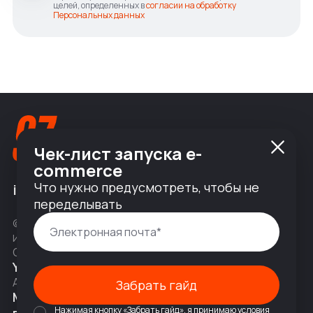
целей, определенных в
согласии на обработку
Персональных данных
Чек-лист запуска e-
commerce
Что нужно предусмотреть, чтобы не
info@nineseven.ru
переделывать
© 2010 — 2026 ООО «Найнсевен», УНП 191376768,
ИНН 9710142077, КПП 771001001, ОГРН 1247700831377
Соц сети
YouTube
Написать в Telegram
Адрес
Забрать гайд
Москва, 2-я Тверская-Ямская 18,
Нажимая кнопку «Забрать гайд», я принимаю условия
помещ. 7/2