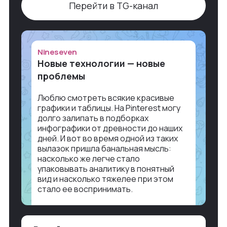
Перейти в TG-канал
Nineseven
Новые технологии — новые
проблемы
Люблю смотреть всякие красивые
графики и таблицы. На Pinterest могу
долго залипать в подборках
инфографики от древности до наших
дней. И вот во время одной из таких
вылазок пришла банальная мысль:
насколько же легче стало
упаковывать аналитику в понятный
вид и насколько тяжелее при этом
стало ее воспринимать.
Объясню в разрезе нашей работы.
Чтобы создать дашборд со всякой