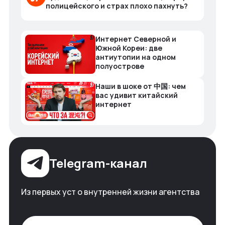
полицейского и страх плохо пахнуть?
Интернет Северной и
Южной Кореи: две
антиутопии на одном
полуострове
Наши в шоке от 中国: чем
вас удивит китайский
интернет
Telegram-канал
Из первых уст о внутренней жизни агентства