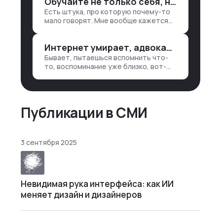
Обучайте не только себя, но и клиентов
лет 15 назад, нужно было:
Есть штука, про которую почему-то
1. Собирать данные в одну базу и
мало говорят. Мне вообще кажется
разгребать их оттуда вручную:
правильным подходом, что в работе
продажи, заявки, прогресс по
обмен знаниями всегда идет в обе
проекту — все ручками
Интернет умирает, адвокаты и судьи в растерянности, а я хочу песню
стороны. Ты что-то хватаешь у
клиента: е…
Бывает, пытаешься вспомнить что-
то, воспоминание уже близко, вот-
вот откроется нужный ящик в архиве
памяти, но… Нет. И так часами. Или
днями. А то и неделями, если сильно
не повезе…
Публикации в СМИ
3 сентября 2025
Невидимая рука интерфейса: как ИИ
меняет дизайн и дизайнеров