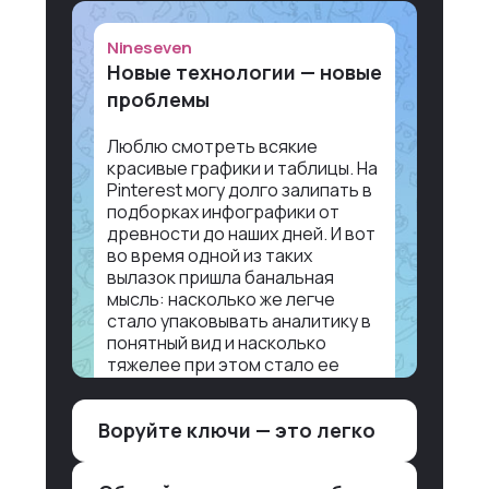
Nineseven
Новые технологии — новые
проблемы
Люблю смотреть всякие
красивые графики и таблицы. На
Pinterest могу долго залипать в
подборках инфографики от
древности до наших дней. И вот
во время одной из таких
вылазок пришла банальная
мысль: насколько же легче
стало упаковывать аналитику в
понятный вид и насколько
тяжелее при этом стало ее
воспринимать.
Воруйте ключи — это легко
Объясню в разрезе нашей
работы. Чтобы создать
дашборд со всякой аналитикой