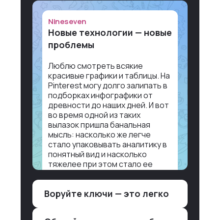
Nineseven
Новые технологии — новые
проблемы
Люблю смотреть всякие
красивые графики и таблицы. На
Pinterest могу долго залипать в
подборках инфографики от
древности до наших дней. И вот
во время одной из таких
вылазок пришла банальная
мысль: насколько же легче
стало упаковывать аналитику в
понятный вид и насколько
тяжелее при этом стало ее
воспринимать.
Воруйте ключи — это легко
Объясню в разрезе нашей
работы. Чтобы создать
дашборд со всякой аналитикой