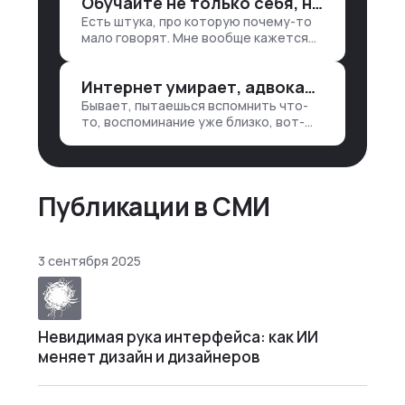
Обучайте не только себя, но и клиентов
лет 15 назад, нужно было:
Есть штука, про которую почему-то
1. Собирать данные в одну базу и
мало говорят. Мне вообще кажется
разгребать их оттуда вручную:
правильным подходом, что в работе
продажи, заявки, прогресс по
обмен знаниями всегда идет в обе
проекту — все ручками
Интернет умирает, адвокаты и судьи в растерянности, а я хочу песню
стороны. Ты что-то хватаешь у
клиента: е…
Бывает, пытаешься вспомнить что-
то, воспоминание уже близко, вот-
вот откроется нужный ящик в архиве
памяти, но… Нет. И так часами. Или
днями. А то и неделями, если сильно
не повезе…
Публикации в СМИ
3 сентября 2025
Невидимая рука интерфейса: как ИИ
меняет дизайн и дизайнеров