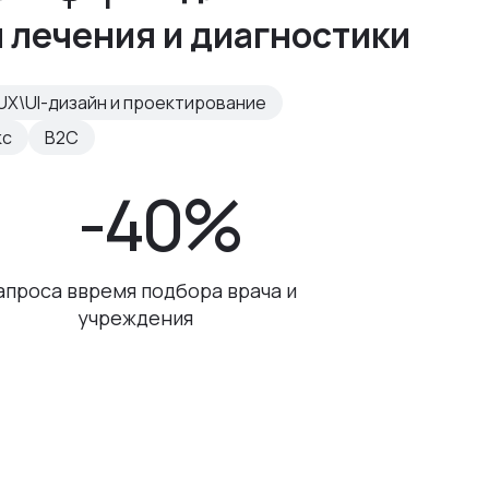
 лечения и диагностики
UX\UI-дизайн и проектирование
кс
B2C
-40%
апроса в
время подбора врача и
учреждения