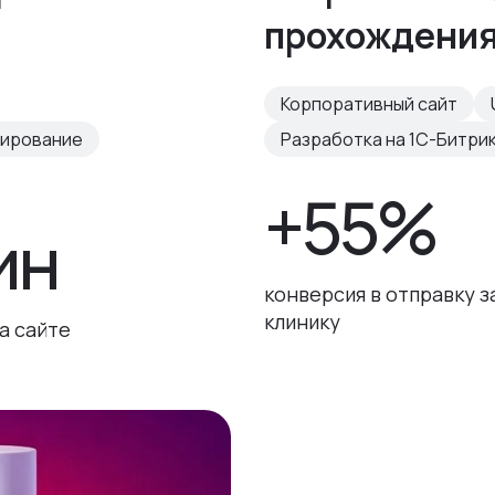
прохождения
Корпоративный сайт
тирование
Разработка на 1С-Битри
+55%
ин
конверсия в отправку з
клинику
а сайте