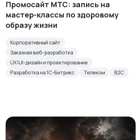
Промосайт МТС: запись на
мастер-классы по здоровому
образу жизни
Корпоративный сайт
Заказная веб-разработка
UX\UI-дизайн и проектирование
Разработка на 1С-Битрикс
Телеком
B2C