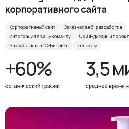
корпоративного сайта
Корпоративный сайт
Заказная веб-разработка
Интеграция в вашу команду
UX\UI-дизайн и проек
Разработка на 1С-Битрикс
Телеком
+60%
3,5 м
органический трафик
среднее время н