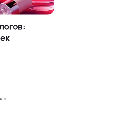
логов:
чек
зов