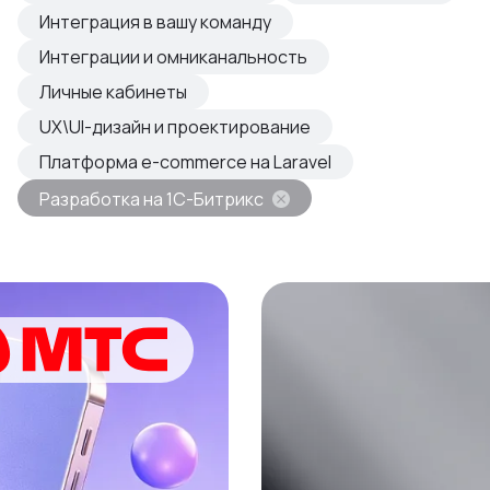
овые продукты
Интеграция в вашу команду
азвиваем
Интеграции и омниканальность
Личные кабинеты
UX\UI-дизайн и проектирование
Платформа e-commerce на Laravel
Разработка на 1С-Битрикс