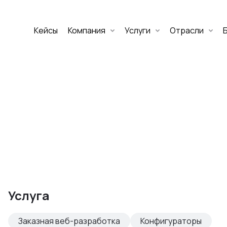
Кейсы
Компания
Услуги
Отрасли
Дмитрий Хоружко
CEO Nineseven
Оставить заявку
аритет Банк
е цифровых
Услуга
изнеса
Заказная веб-разработка
Конфигураторы