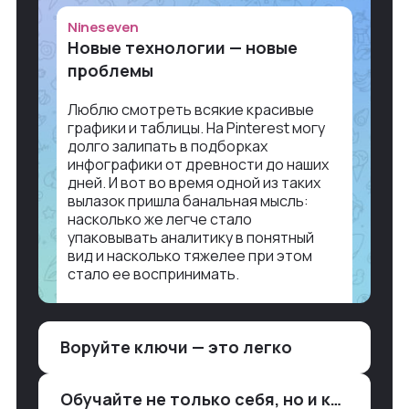
Nineseven
Новые технологии — новые
проблемы
Люблю смотреть всякие красивые
графики и таблицы. На Pinterest могу
долго залипать в подборках
инфографики от древности до наших
дней. И вот во время одной из таких
вылазок пришла банальная мысль:
насколько же легче стало
упаковывать аналитику в понятный
вид и насколько тяжелее при этом
стало ее воспринимать.
Объясню в разрезе нашей работы.
Чтобы создать дашборд со всякой
Воруйте ключи — это легко
аналитикой лет 15 назад, нужно было:
1. Собирать данные в одну базу и
разгребать их оттуда вручную:
Обучайте не только себя, но и клиентов
продажи, заявки, прогресс по проекту