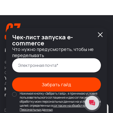
Чек-лист запуска e-
commerce
Что нужно предусмотреть, чтобы не
info@nineseven.ru
переделывать
© 2010 — 2026 ООО «Найнсевен», УНП 191376768,
ИНН 9710142077, КПП 771001001, ОГРН 1247700831377
Соц сети
YouTube
Написать в Telegram
Адрес
Забрать гайд
Москва, 2-я Тверская-Ямская 18,
Нажимая кнопку «Забрать гайд», я принимаю условия
помещ. 7/2
пользовательского соглашения и даю согласие на
обработку моих персональных данных на условиях и для
целей, определенных в
согласии на обработку
Политика конфиденциальности
Персональных данных