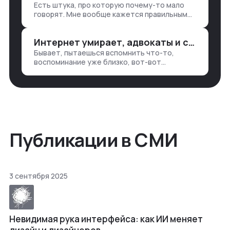
Есть штука, про которую почему-то мало
— все ручками
говорят. Мне вообще кажется правильным
подходом, что в работе обмен знаниями
всегда идет в обе стороны. Ты что-то
Интернет умирает, адвокаты и судьи в растерянности, а я хочу песню
хватаешь у клиента: е…
Бывает, пытаешься вспомнить что-то,
воспоминание уже близко, вот-вот
откроется нужный ящик в архиве памяти,
но… Нет. И так часами. Или днями. А то и
неделями, если сильно не повезе…
Публикации в СМИ
3 сентября 2025
Невидимая рука интерфейса: как ИИ меняет