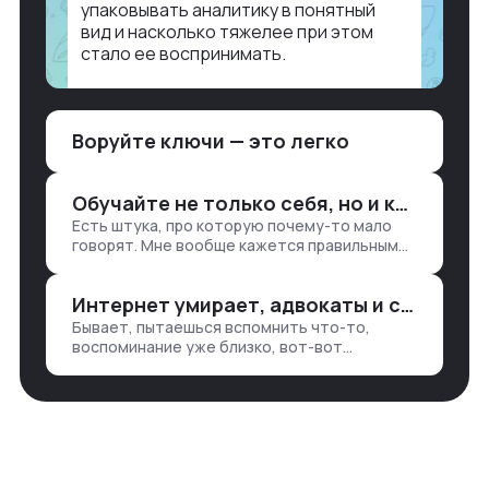
упаковывать аналитику в понятный
вид и насколько тяжелее при этом
стало ее воспринимать.
Объясню в разрезе нашей работы.
Чтобы создать дашборд со всякой
Воруйте ключи — это легко
аналитикой лет 15 назад, нужно было:
1. Собирать данные в одну базу и
разгребать их оттуда вручную:
Обучайте не только себя, но и клиентов
продажи, заявки, прогресс по проекту
Есть штука, про которую почему-то мало
— все ручками
говорят. Мне вообще кажется правильным
подходом, что в работе обмен знаниями
всегда идет в обе стороны. Ты что-то
Интернет умирает, адвокаты и судьи в растерянности, а я хочу песню
хватаешь у клиента: е…
Бывает, пытаешься вспомнить что-то,
воспоминание уже близко, вот-вот
откроется нужный ящик в архиве памяти,
но… Нет. И так часами. Или днями. А то и
неделями, если сильно не повезе…