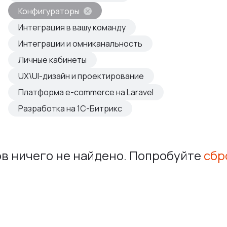
овые продукты
Конфигураторы
азвиваем
Интеграция в вашу команду
Интеграции и омниканальность
Личные кабинеты
UX\UI-дизайн и проектирование
Платформа e-commerce на Laravel
Разработка на 1С-Битрикс
в ничего не найдено. Попробуйте
сбр