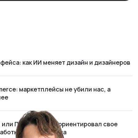
фейса: как ИИ меняет дизайн и дизайнеров
rce: маркетплейсы не убили нас, а
нее
м, или Почему я переориентировал свое
работку полного цикла