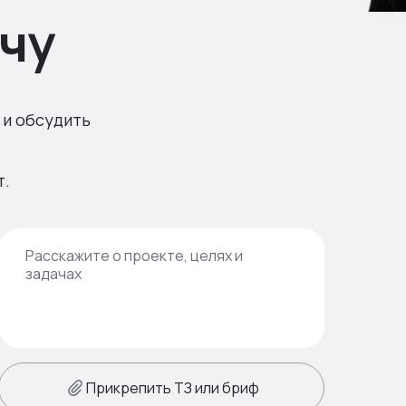
чу
 и обсудить
т.
Прикрепить ТЗ или бриф