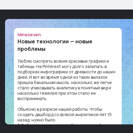
Nineseven
Новые технологии — новые
проблемы
Люблю смотреть всякие красивые графики и
таблицы. На Pinterest могу долго залипать в
подборках инфографики от древности до наших
дней. И вот во время одной из таких вылазок
пришла банальная мысль: насколько же легче
стало упаковывать аналитику в понятный вид и
насколько тяжелее при этом стало ее
воспринимать.
Объясню в разрезе нашей работы. Чтобы
создать дашборд со всякой аналитикой лет 15
назад, нужно было:
1. Собирать данные в одну базу и разгребать их
оттуда вручную: продажи, заявки, прогресс по