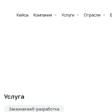
Кейсы
Компания
Услуги
Отрасли
Дмитрий Хоружко
CEO Nineseven
Оставить заявку
аритет Банк
е цифровых
Услуга
изнеса
Заказная веб-разработка