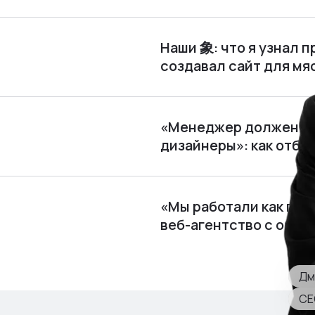
Наши 象: что я узнал п
создавал сайт для м
«Менеджер должен по
дизайнеры»: как отби
«Мы работали как пира
веб⁠-⁠агентство с обор
Дм
CE