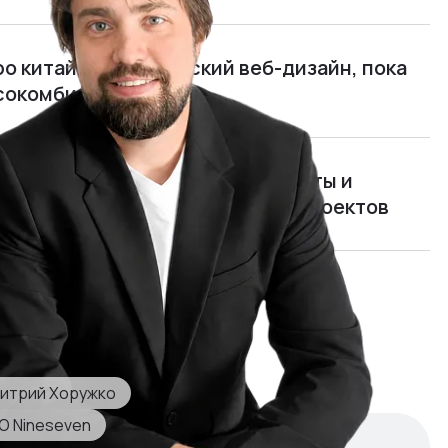
ро китайцев и китайский веб-дизайн, пока
ясокомбината
нимать, чем живут программисты и
рать и обучать руководителей проектов
мида»: я открыл и едва не закрыл
отом 700 000 $ в год
итрий Хоружко
O Nineseven