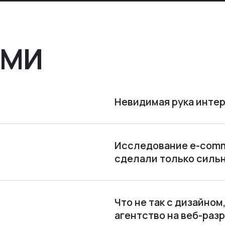
проекту — все ручками
СМИ
Невидимая рука интер
Исследование e-comme
сделали только силь
Что не так с дизайно
агентство на веб-раз