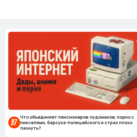
Что объединяет пенсионеров-лудоманов, порно с
пикселями, барсука-полицейского и страх плохо
пахнуть?