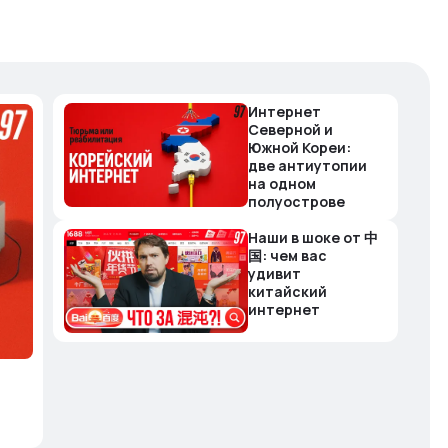
Интернет
Северной и
Южной Кореи:
две антиутопии
на одном
полуострове
Наши в шоке от 中
国: чем вас
удивит
китайский
интернет