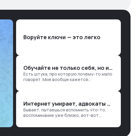
Воруйте ключи — это легко
Обучайте не только себя, но и клиентов
Есть штука, про которую почему-то мало
говорят. Мне вообще кажется
правильным подходом, что в работе
обмен знаниями всегда идет в обе
стороны. Ты что-то хватаешь у клиента:
е…
Интернет умирает, адвокаты и судьи в растерянности, а я хочу песню
Бывает, пытаешься вспомнить что-то,
воспоминание уже близко, вот-вот
откроется нужный ящик в архиве памяти,
но… Нет. И так часами. Или днями. А то и
неделями, если сильно не повезе…