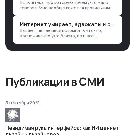
Есть штука, про которую почему-то мало
— все ручками
говорят. Мне вообще кажется правильным
подходом, что в работе обмен знаниями
всегда идет в обе стороны. Ты что-то
Интернет умирает, адвокаты и судьи в растерянности, а я хочу песню
хватаешь у клиента: е…
Бывает, пытаешься вспомнить что-то,
воспоминание уже близко, вот-вот
откроется нужный ящик в архиве памяти,
но… Нет. И так часами. Или днями. А то и
неделями, если сильно не повезе…
Публикации в СМИ
3 сентября 2025
Невидимая рука интерфейса: как ИИ меняет
дизайн и дизайнеров