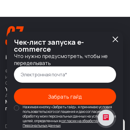
Чек-лист запуска e-
commerce
Что нужно предусмотреть, чтобы не
info@nineseven.ru
переделывать
© 2010 — 2026 ООО «Найнсевен», УНП 191376768,
ИНН 9710142077, КПП 771001001, ОГРН 1247700831377
Соц сети
YouTube
Написать в Telegram
Адрес
Забрать гайд
Москва, 2-я Тверская-Ямская 18,
Нажимая кнопку «Забрать гайд», я принимаю условия
помещ. 7/2
пользовательского соглашения и даю согласие на
обработку моих персональных данных на условиях и для
целей, определенных в
согласии на обработку
Политика конфиденциальности
Персональных данных