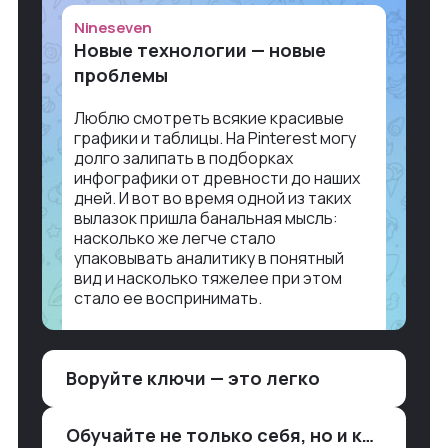
Nineseven
Новые технологии — новые
проблемы
Люблю смотреть всякие красивые
графики и таблицы. На Pinterest могу
долго залипать в подборках
инфографики от древности до наших
дней. И вот во время одной из таких
вылазок пришла банальная мысль:
насколько же легче стало
упаковывать аналитику в понятный
вид и насколько тяжелее при этом
стало ее воспринимать.
Объясню в разрезе нашей работы.
Чтобы создать дашборд со всякой
Воруйте ключи — это легко
аналитикой лет 15 назад, нужно было:
1. Собирать данные в одну базу и
разгребать их оттуда вручную:
Обучайте не только себя, но и клиентов
продажи, заявки, прогресс по проекту