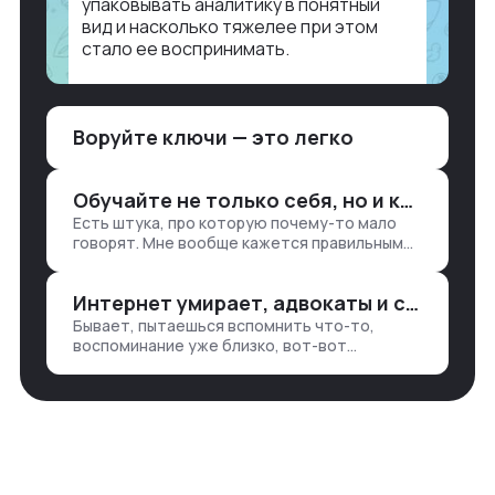
упаковывать аналитику в понятный
вид и насколько тяжелее при этом
стало ее воспринимать.
Объясню в разрезе нашей работы.
Чтобы создать дашборд со всякой
Воруйте ключи — это легко
аналитикой лет 15 назад, нужно было:
1. Собирать данные в одну базу и
разгребать их оттуда вручную:
Обучайте не только себя, но и клиентов
продажи, заявки, прогресс по проекту
Есть штука, про которую почему-то мало
— все ручками
говорят. Мне вообще кажется правильным
подходом, что в работе обмен знаниями
всегда идет в обе стороны. Ты что-то
Интернет умирает, адвокаты и судьи в растерянности, а я хочу песню
хватаешь у клиента: е…
Бывает, пытаешься вспомнить что-то,
воспоминание уже близко, вот-вот
откроется нужный ящик в архиве памяти,
но… Нет. И так часами. Или днями. А то и
неделями, если сильно не повезе…