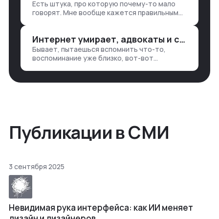
Есть штука, про которую почему-то мало
— все ручками
говорят. Мне вообще кажется правильным
подходом, что в работе обмен знаниями
всегда идет в обе стороны. Ты что-то
Интернет умирает, адвокаты и судьи в растерянности, а я хочу песню
хватаешь у клиента: е…
Бывает, пытаешься вспомнить что-то,
воспоминание уже близко, вот-вот
откроется нужный ящик в архиве памяти,
но… Нет. И так часами. Или днями. А то и
неделями, если сильно не повезе…
Публикации в СМИ
3 сентября 2025
Невидимая рука интерфейса: как ИИ меняет
дизайн и дизайнеров