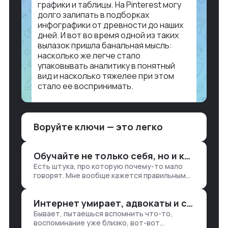
графики и таблицы. На Pinterest могу
долго залипать в подборках
инфографики от древности до наших
дней. И вот во время одной из таких
вылазок пришла банальная мысль:
насколько же легче стало
упаковывать аналитику в понятный
вид и насколько тяжелее при этом
стало ее воспринимать.
Объясню в разрезе нашей работы.
Чтобы создать дашборд со всякой
Воруйте ключи — это легко
аналитикой лет 15 назад, нужно было:
1. Собирать данные в одну базу и
разгребать их оттуда вручную:
Обучайте не только себя, но и клиентов
продажи, заявки, прогресс по проекту
Есть штука, про которую почему-то мало
— все ручками
говорят. Мне вообще кажется правильным
подходом, что в работе обмен знаниями
всегда идет в обе стороны. Ты что-то
Интернет умирает, адвокаты и судьи в растерянности, а я хочу песню
хватаешь у клиента: е…
Бывает, пытаешься вспомнить что-то,
воспоминание уже близко, вот-вот