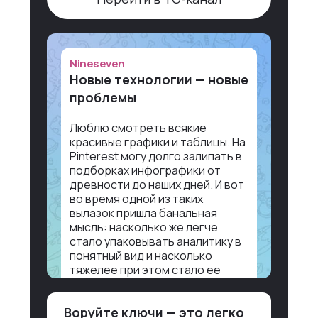
Nineseven
Новые технологии — новые
проблемы
Люблю смотреть всякие
красивые графики и таблицы. На
Pinterest могу долго залипать в
подборках инфографики от
древности до наших дней. И вот
во время одной из таких
вылазок пришла банальная
мысль: насколько же легче
стало упаковывать аналитику в
понятный вид и насколько
тяжелее при этом стало ее
воспринимать.
Воруйте ключи — это легко
Объясню в разрезе нашей