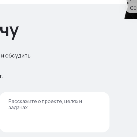
CE
чу
 и обсудить
т.