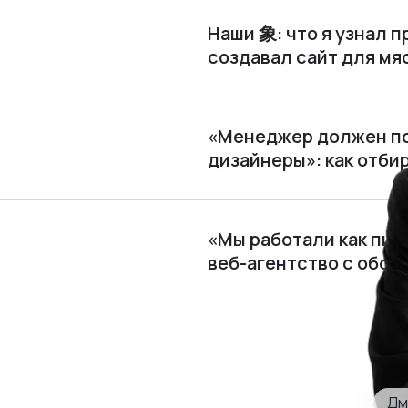
Наши 象: что я узнал п
создавал сайт для м
«Менеджер должен по
дизайнеры»: как отби
«Мы работали как пира
веб⁠-⁠агентство с обор
Дм