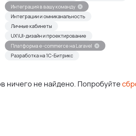
овые продукты
Интеграция в вашу команду
азвиваем
Интеграции и омниканальность
Личные кабинеты
UX\UI-дизайн и проектирование
Платформа e-commerce на Laravel
Разработка на 1С-Битрикс
в ничего не найдено. Попробуйте
сбр