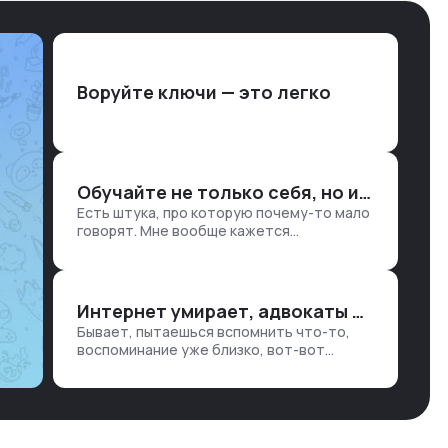
Воруйте ключи — это легко
Обучайте не только себя, но и клиентов
Есть штука, про которую почему-то мало
говорят. Мне вообще кажется
правильным подходом, что в работе
обмен знаниями всегда идет в обе
стороны. Ты что-то хватаешь у клиента:
е…
Интернет умирает, адвокаты и судьи в растерянности, а я хочу песню
Бывает, пытаешься вспомнить что-то,
воспоминание уже близко, вот-вот
откроется нужный ящик в архиве памяти,
но… Нет. И так часами. Или днями. А то и
неделями, если сильно не повезе…