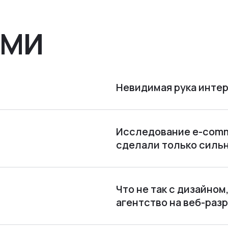
СМИ
Невидимая рука интер
Исследование e-comme
сделали только силь
Что не так с дизайно
агентство на веб-раз