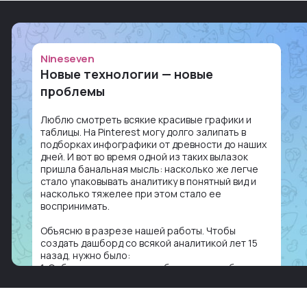
Nineseven
Новые технологии — новые
проблемы
Люблю смотреть всякие красивые графики и
таблицы. На Pinterest могу долго залипать в
подборках инфографики от древности до наших
дней. И вот во время одной из таких вылазок
пришла банальная мысль: насколько же легче
стало упаковывать аналитику в понятный вид и
насколько тяжелее при этом стало ее
воспринимать.
Объясню в разрезе нашей работы. Чтобы
создать дашборд со всякой аналитикой лет 15
назад, нужно было:
1. Собирать данные в одну базу и разгребать их
оттуда вручную: продажи, заявки, прогресс по
проекту — все ручками