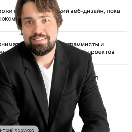
ро китайцев и китайский веб-дизайн, пока
ясокомбината
нимать, чем живут программисты и
рать и обучать руководителей проектов
мида»: я открыл и едва не закрыл
отом 700 000 $ в год
итрий Хоружко