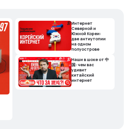
Интернет
Северной и
Южной Кореи:
две антиутопии
на одном
полуострове
Наши в шоке от 中
国: чем вас
удивит
китайский
интернет