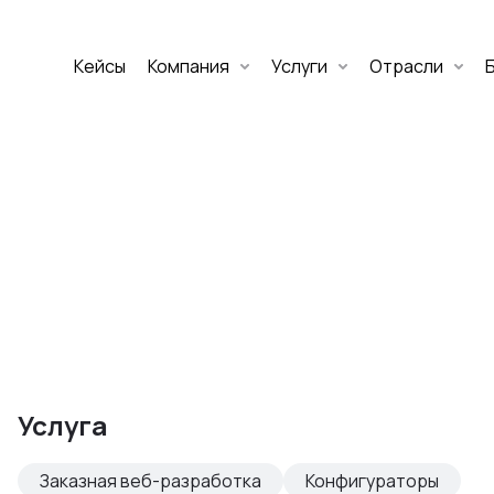
Кейсы
Компания
Услуги
Отрасли
Дмитрий Хоружко
CEO Nineseven
Оставить заявку
аритет Банк
е цифровых
Услуга
изнеса
Заказная веб-разработка
Конфигураторы