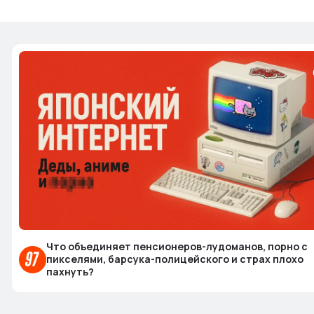
Что объединяет пенсионеров-лудоманов, порно с
пикселями, барсука-полицейского и страх плохо
пахнуть?