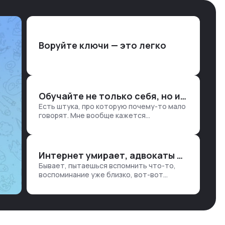
Воруйте ключи — это легко
Обучайте не только себя, но и клиентов
Есть штука, про которую почему-то мало
говорят. Мне вообще кажется
правильным подходом, что в работе
обмен знаниями всегда идет в обе
стороны. Ты что-то хватаешь у клиента:
е…
Интернет умирает, адвокаты и судьи в растерянности, а я хочу песню
Бывает, пытаешься вспомнить что-то,
воспоминание уже близко, вот-вот
откроется нужный ящик в архиве памяти,
но… Нет. И так часами. Или днями. А то и
неделями, если сильно не повезе…