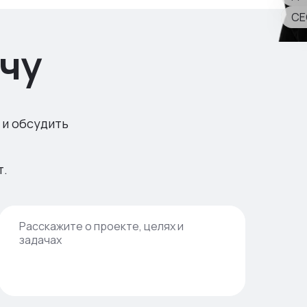
CE
чу
 и обсудить
т.