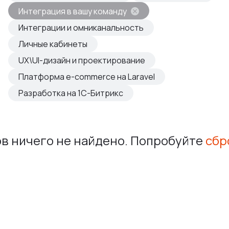
овые продукты
Интеграция в вашу команду
азвиваем
Интеграции и омниканальность
Личные кабинеты
UX\UI-дизайн и проектирование
Платформа e-commerce на Laravel
Разработка на 1С-Битрикс
в ничего не найдено. Попробуйте
сбр