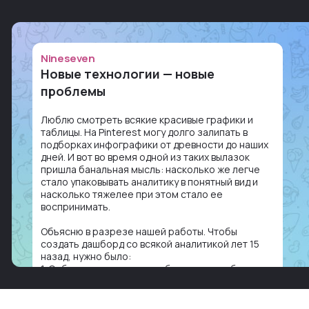
Nineseven
Новые технологии — новые
проблемы
Люблю смотреть всякие красивые графики и
таблицы. На Pinterest могу долго залипать в
подборках инфографики от древности до наших
дней. И вот во время одной из таких вылазок
пришла банальная мысль: насколько же легче
стало упаковывать аналитику в понятный вид и
насколько тяжелее при этом стало ее
воспринимать.
Объясню в разрезе нашей работы. Чтобы
создать дашборд со всякой аналитикой лет 15
назад, нужно было:
1. Собирать данные в одну базу и разгребать их
оттуда вручную: продажи, заявки, прогресс по
проекту — все ручками