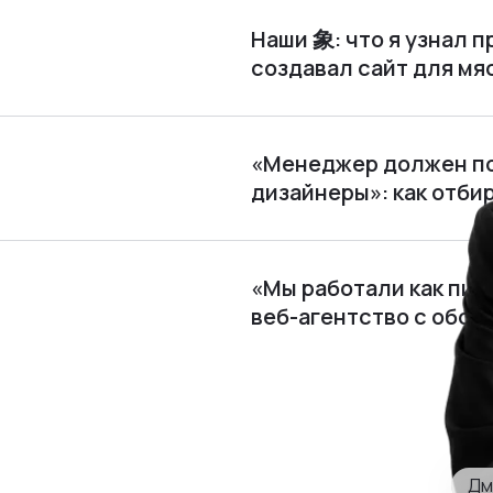
Наши 象: что я узнал п
создавал сайт для м
«Менеджер должен по
дизайнеры»: как отби
«Мы работали как пира
веб⁠-⁠агентство с обор
Дм