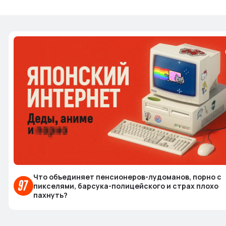
Что объединяет пенсионеров-лудоманов, порно с
пикселями, барсука-полицейского и страх плохо
пахнуть?