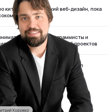
ро китайцев и китайский веб-дизайн, пока
ясокомбината
нимать, чем живут программисты и
рать и обучать руководителей проектов
мида»: я открыл и едва не закрыл
отом 700 000 $ в год
итрий Хоружко