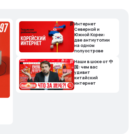
Интернет
Северной и
Южной Кореи:
две антиутопии
на одном
полуострове
Наши в шоке от 中
国: чем вас
удивит
китайский
интернет