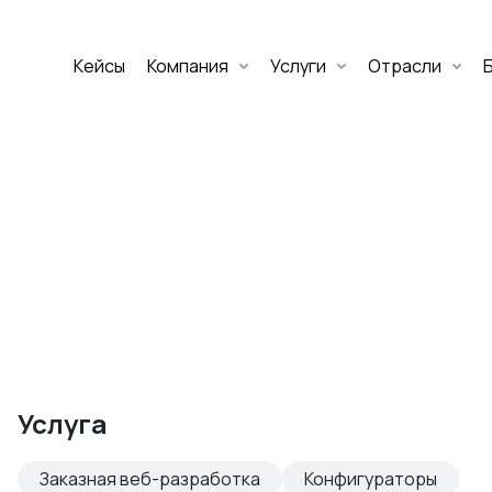
Кейсы
Компания
Услуги
Отрасли
Дмитрий Хоружко
CEO Nineseven
Оставить заявку
аритет Банк
е цифровых
Услуга
изнеса
Заказная веб-разработка
Конфигураторы