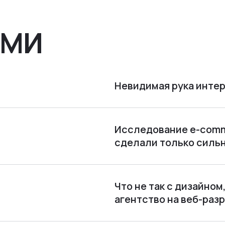
СМИ
Невидимая рука интер
Исследование e-comme
сделали только силь
Что не так с дизайно
агентство на веб-раз