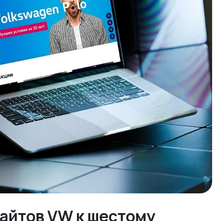
сайтов VW к шестому