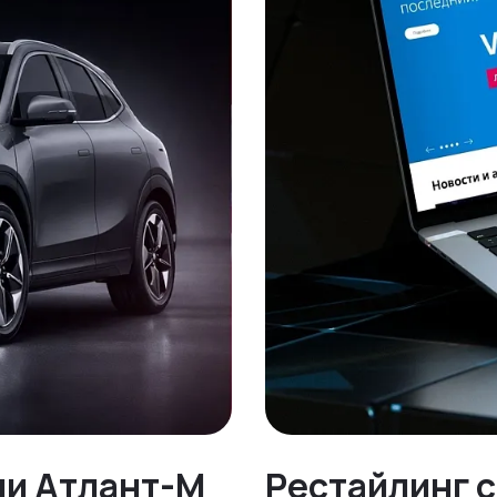
ли Атлант-М
Рестайлинг 