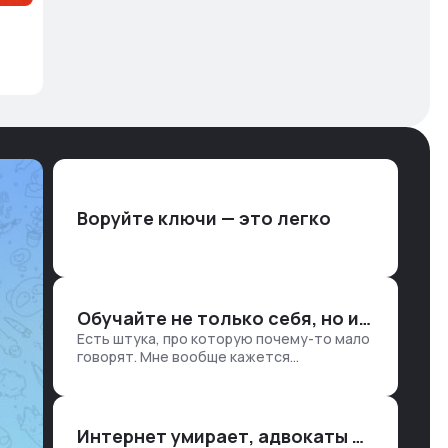
Воруйте ключи — это легко
Обучайте не только себя, но и клиентов
Есть штука, про которую почему-то мало
говорят. Мне вообще кажется
правильным подходом, что в работе
обмен знаниями всегда идет в обе
стороны. Ты что-то хватаешь у клиента:
е…
Интернет умирает, адвокаты и судьи в растерянности, а я хочу песню