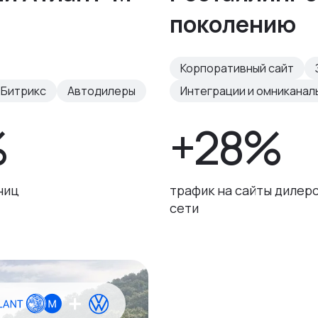
поколению
Корпоративный сайт
-Битрикс
Автодилеры
Интеграции и омниканал
%
+28%
ниц
трафик на сайты дилер
сети