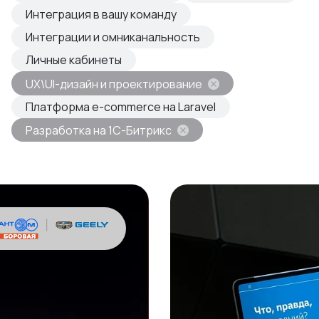
овые продукты
Интеграция в вашу команду
азвиваем
Интеграции и омниканальность
Личные кабинеты
UX\UI-дизайн и проектирование
Платформа e-commerce на Laravel
Разработка на 1С-Битрикс