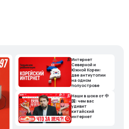
Интернет
Северной и
Южной Кореи:
две антиутопии
на одном
полуострове
Наши в шоке от 中
国: чем вас
удивит
китайский
интернет