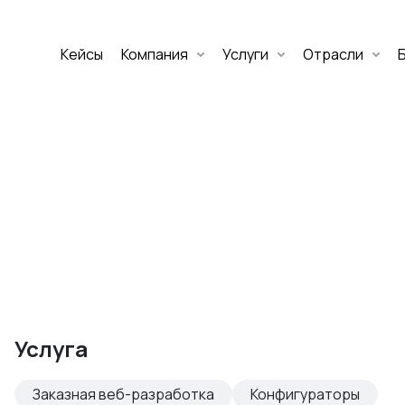
Кейсы
Компания
Услуги
Отрасли
Дмитрий Хоружко
CEO Nineseven
Оставить заявку
аритет Банк
е цифровых
Услуга
изнеса
Заказная веб-разработка
Конфигураторы