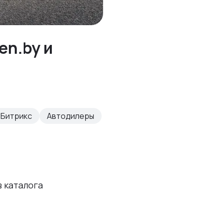
en.by и
-Битрикс
Автодилеры
 каталога