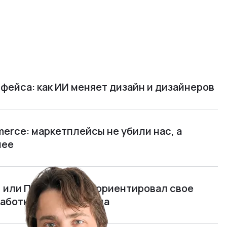
фейса: как ИИ меняет дизайн и дизайнеров
rce: маркетплейсы не убили нас, а
нее
м, или Почему я переориентировал свое
работку полного цикла