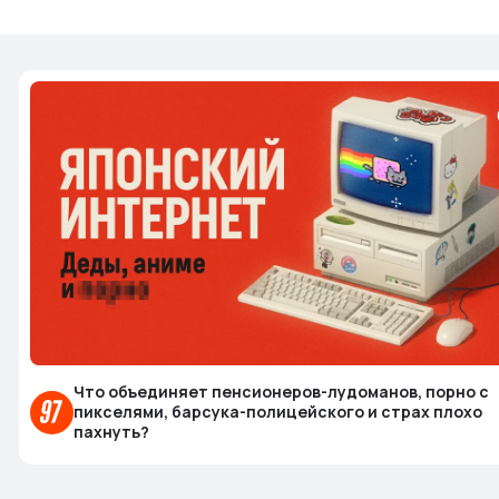
Что объединяет пенсионеров-лудоманов, порно с
пикселями, барсука-полицейского и страх плохо
пахнуть?