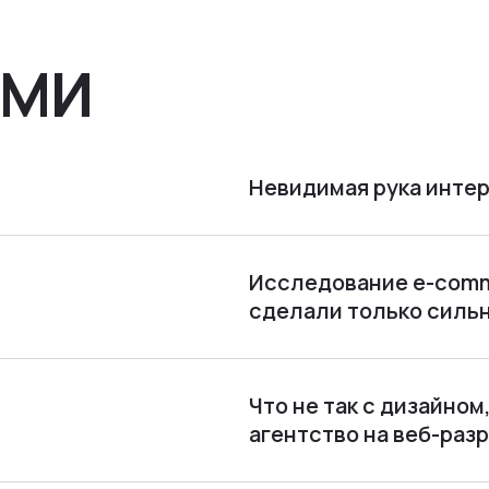
СМИ
Невидимая рука интер
Исследование e-comme
сделали только силь
Что не так с дизайно
агентство на веб-раз