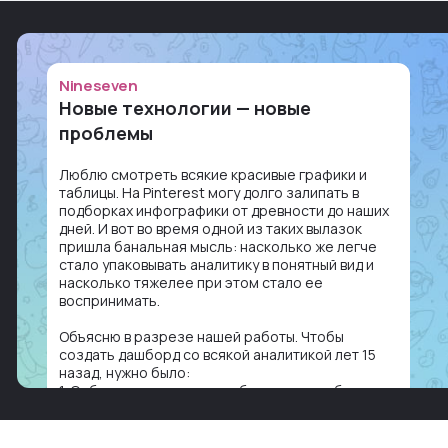
Nineseven
Новые технологии — новые
проблемы
Люблю смотреть всякие красивые графики и
таблицы. На Pinterest могу долго залипать в
подборках инфографики от древности до наших
дней. И вот во время одной из таких вылазок
пришла банальная мысль: насколько же легче
стало упаковывать аналитику в понятный вид и
насколько тяжелее при этом стало ее
воспринимать.
Объясню в разрезе нашей работы. Чтобы
создать дашборд со всякой аналитикой лет 15
назад, нужно было:
1. Собирать данные в одну базу и разгребать их
оттуда вручную: продажи, заявки, прогресс по
проекту — все ручками