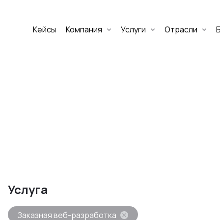
Кейсы
Компания
Услуги
Отрасли
Дмитрий Хоружко
CEO Nineseven
Оставить заявку
аритет Банк
е цифровых
Услуга
изнеса
Заказная веб-разработка