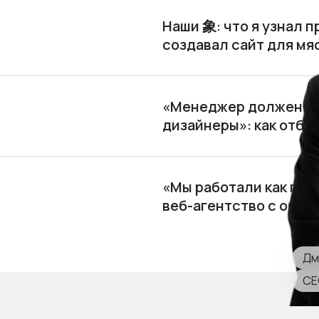
Наши 象: что я узнал п
создавал сайт для м
«Менеджер должен по
дизайнеры»: как отби
«Мы работали как пира
веб⁠-⁠агентство с обор
Дм
CE