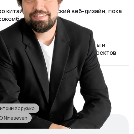
ро китайцев и китайский веб-дизайн, пока
ясокомбината
нимать, чем живут программисты и
рать и обучать руководителей проектов
мида»: я открыл и едва не закрыл
отом 700 000 $ в год
итрий Хоружко
O Nineseven