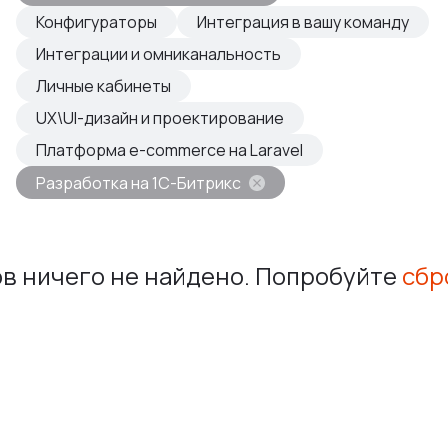
овые продукты
Конфигураторы
Интеграция в вашу команду
азвиваем
Интеграции и омниканальность
Личные кабинеты
UX\UI-дизайн и проектирование
Платформа e-commerce на Laravel
Разработка на 1С-Битрикс
в ничего не найдено. Попробуйте
сбр