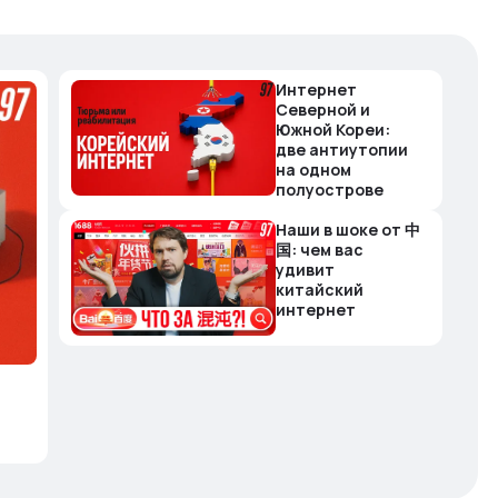
Интернет
Северной и
Южной Кореи:
две антиутопии
на одном
полуострове
Наши в шоке от 中
国: чем вас
удивит
китайский
интернет