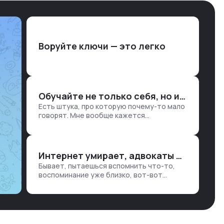
Воруйте ключи — это легко
Обучайте не только себя, но и клиентов
Есть штука, про которую почему-то мало
говорят. Мне вообще кажется
правильным подходом, что в работе
обмен знаниями всегда идет в обе
стороны. Ты что-то хватаешь у клиента:
е…
Интернет умирает, адвокаты и судьи в растерянности, а я хочу песню
Бывает, пытаешься вспомнить что-то,
воспоминание уже близко, вот-вот
откроется нужный ящик в архиве памяти,
но… Нет. И так часами. Или днями. А то и
неделями, если сильно не повезе…