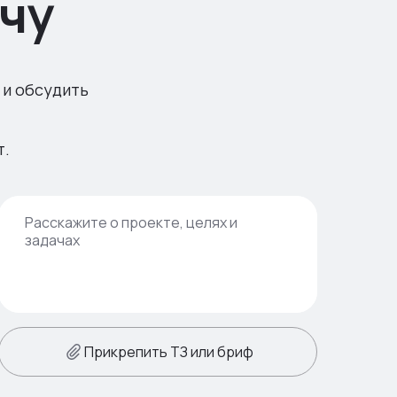
чу
 и обсудить
т.
Прикрепить ТЗ или бриф