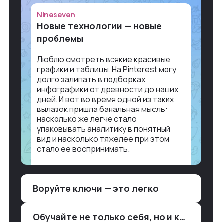
Nineseven
Новые технологии — новые
проблемы
Люблю смотреть всякие красивые
графики и таблицы. На Pinterest могу
долго залипать в подборках
инфографики от древности до наших
дней. И вот во время одной из таких
вылазок пришла банальная мысль:
насколько же легче стало
упаковывать аналитику в понятный
вид и насколько тяжелее при этом
стало ее воспринимать.
Объясню в разрезе нашей работы.
Чтобы создать дашборд со всякой
Воруйте ключи — это легко
аналитикой лет 15 назад, нужно было:
1. Собирать данные в одну базу и
разгребать их оттуда вручную:
Обучайте не только себя, но и клиентов
продажи, заявки, прогресс по проекту