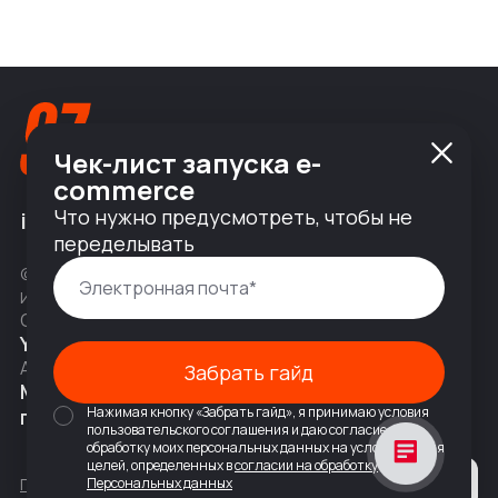
Чек-лист запуска e-
commerce
Что нужно предусмотреть, чтобы не
info@nineseven.ru
переделывать
© 2010 — 2026 ООО «Найнсевен», УНП 191376768,
ИНН 9710142077, КПП 771001001, ОГРН 1247700831377
Соц сети
YouTube
Написать в Telegram
Адрес
Забрать гайд
Москва, 2-я Тверская-Ямская 18,
Нажимая кнопку «Забрать гайд», я принимаю условия
помещ. 7/2
пользовательского соглашения и даю согласие на
обработку моих персональных данных на условиях и для
целей, определенных в
согласии на обработку
Политика конфиденциальности
Персональных данных