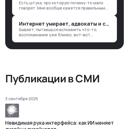
Есть штука, про которую почему-то мало
— все ручками
говорят. Мне вообще кажется правильным
подходом, что в работе обмен знаниями
всегда идет в обе стороны. Ты что-то
Интернет умирает, адвокаты и судьи в растерянности, а я хочу песню
хватаешь у клиента: е…
Бывает, пытаешься вспомнить что-то,
воспоминание уже близко, вот-вот
откроется нужный ящик в архиве памяти,
но… Нет. И так часами. Или днями. А то и
неделями, если сильно не повезе…
Публикации в СМИ
3 сентября 2025
Невидимая рука интерфейса: как ИИ меняет